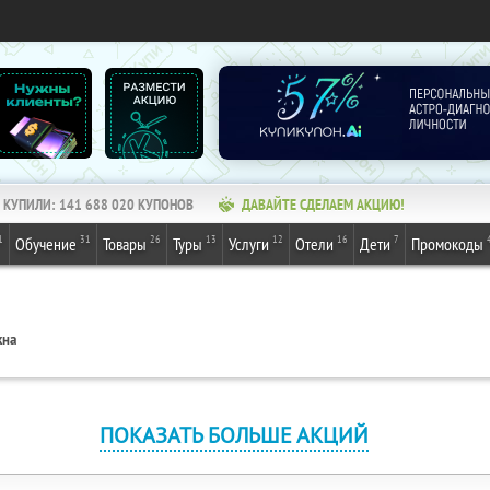
КУПИЛИ:
141 688 020
КУПОНОВ
ДАВАЙТЕ СДЕЛАЕМ АКЦИЮ!
1
31
26
13
12
16
7
Обучение
Товары
Туры
Услуги
Отели
Дети
Промокоды
кна
ПОКАЗАТЬ БОЛЬШЕ АКЦИЙ