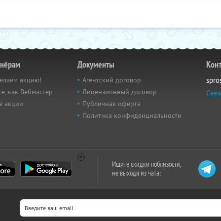
тнёрам
Документы
Кон
елаем акцию!
Агентский договор
spro
е, как Вебмастер
Лицензионный договор
Связ
е акции
Публичная оферта
Политика конфиденциальности
Ищите скидки поблизости,
не выходя из чата: