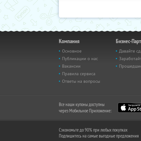
Компания
Бизнес-Пар
Основное
Давайте сд
Публикации о нас
Заработайт
Вакансии
Прошедши
Правила сервиса
Ответы на вопросы
Все наши купоны доступны
через Мобильное Приложение:
Сэкономьте до 90% при любых покупках
Подпишитесь на самые выгодные предложения