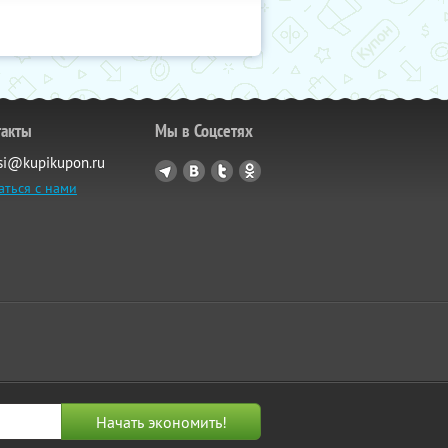
такты
Мы в Соцсетях
si@kupikupon.ru
аться с нами