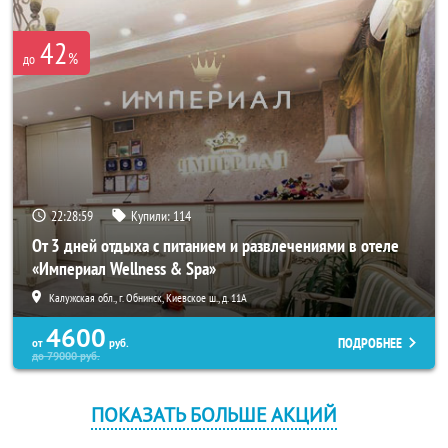
42
%
до
22:28:58
Купили:
114
От 3 дней отдыха с питанием и развлечениями в отеле
«Империал Wellness & Spa»
Калужская обл., г. Обнинск, Киевское ш., д. 11А
4600
ПОДРОБНЕЕ
от
руб.
до
79000
руб.
ПОКАЗАТЬ БОЛЬШЕ АКЦИЙ