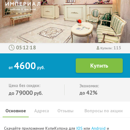
115
:
:
Купили:
4600
от
руб.
Цена без скидки:
Экономия:
79000
42%
до
до
руб.
Основное
Адреса
Отзывы
Вопросы по акции
Скачайте приложение КупиКупона для
IOS
или
Android
и