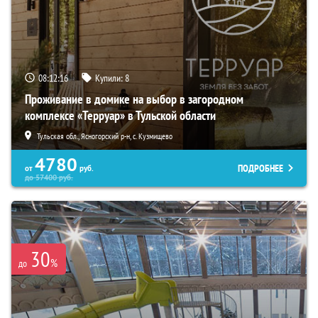
08:12:14
Купили:
8
Проживание в домике на выбор в загородном
комплексе «Терруар» в Тульской области
Тульская обл., Ясногорский р-н, с. Кузмищево
4780
ПОДРОБНЕЕ
от
руб.
до
57400
руб.
30
%
до