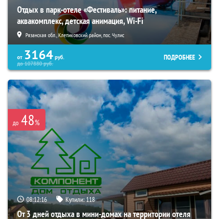
Отдых в парк-отеле «Фестиваль»: питание,
аквакомплекс, детская анимация, Wi-Fi
Рязанская обл., Клепиковский район, пос. Чулис
3164
ПОДРОБНЕЕ
от
руб.
до
107880
руб.
48
%
до
08:12:14
Купили:
118
От 3 дней отдыха в мини-домах на территории отеля