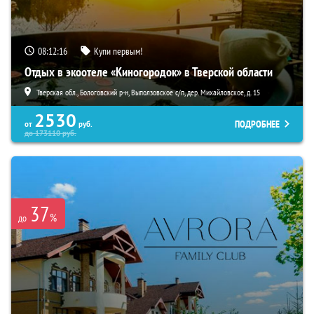
08:12:14
Купи первым!
Отдых в экоотеле «Киногородок» в Тверской области
Тверская обл., Бологовский р-н, Выползовское с/п, дер. Михайловское, д. 15
2530
ПОДРОБНЕЕ
от
руб.
до
173110
руб.
37
%
до