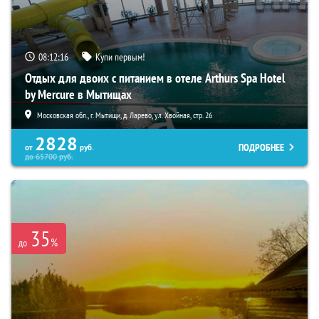
08:12:14
Купи первым!
Отдых для двоих с питанием в отеле Arthurs Spa Hotel
by Mercure в Мытищах
Московская обл., г. Мытищи, д. Ларево, ул. Хвойная, стр. 26
2828
ПОДРОБНЕЕ
от
руб.
до
65700
руб.
35
%
до