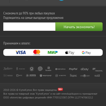
Сэкономьте до 90% при любых покупках
Подпишитесь на самые выгодные предложения
Принимаем к оплате:
2010-2026 © КупиКупон. Все права защищены.
Все права на товарный знак "КупиКупон" и на сайт www.kupikupon.ru принадлежат
OOO «Агентство цифровых решений» ИНН 7705523387, ОГРН 1127747063212