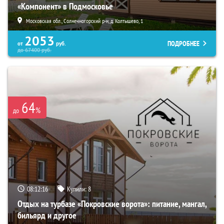
«Компонент» в Подмосковье
Московская обл., Солнечногорский р-н, д. Колтышево, 1
2053
ПОДРОБНЕЕ
от
руб.
до
67400
руб.
64
%
до
08:12:14
Купили:
8
Отдых на турбазе «Покровские ворота»: питание, мангал,
бильярд и другое