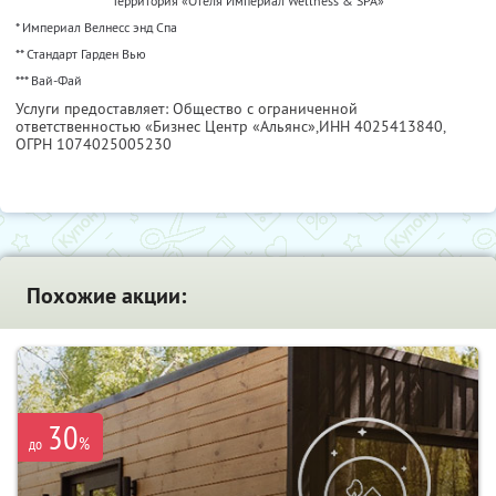
Территория «Отеля Империал Wellness & SPA»
* Империал Велнесс энд Спа
** Стандарт Гарден Вью
*** Вай-Фай
Услуги предоставляет: Общество с ограниченной
ответственностью «Бизнес Центр «Альянс»,
ИНН 4025413840
,
ОГРН 1074025005230
Похожие акции:
30
%
до