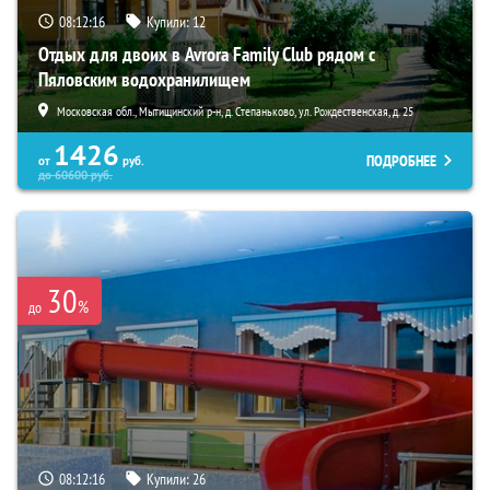
08:12:14
Купили:
12
Отдых для двоих в Avrora Family Club рядом с
Пяловским водохранилищем
Московская обл., Мытищинский р-н, д. Степаньково, ул. Рождественская, д. 25
1426
ПОДРОБНЕЕ
от
руб.
до
60600
руб.
30
%
до
08:12:14
Купили:
26