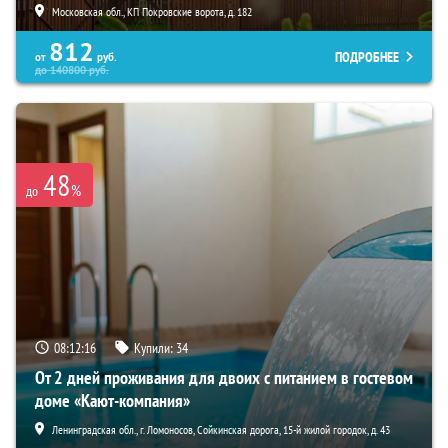
Московская обл., КП Покровские ворота, д. 182
812
ПОДРОБНЕЕ
от
руб.
до
140800
руб.
48
%
до
08:12:14
Купили:
34
От 2 дней проживания для двоих с питанием в гостевом
доме «Кают-компания»
Ленинградская обл., г. Ломоносов, Сойкинская дорога, 15-й жилой городок, д. 43