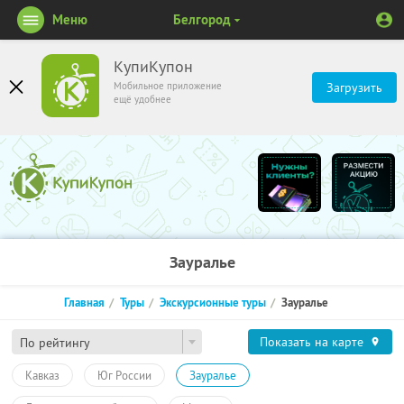
Меню
Белгород
КупиКупон
Мобильное приложение
Загрузить
ещё удобнее
Зауралье
Главная
Туры
Экскурсионные туры
Зауралье
Показать на карте
По рейтингу
Кавказ
Юг России
Зауралье