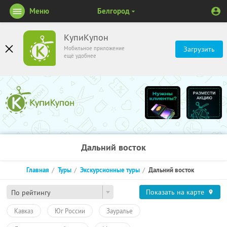
Меню
Белгород
КупиКупон
Мобильное приложение
Загрузить
ещё удобнее
Дальний восток
Главная
Туры
Экскурсионные туры
Дальний восток
Показать на карте
По рейтингу
Кавказ
Юг России
Зауралье