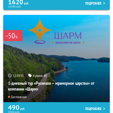
1620
ПОДРОБНЕЕ
руб.
12900
руб.
-50
%
12:59:52
Купили:
48
1-дневный тур «Рускеала — мраморное царство» от
компании «Шарм»
Достоевская
490
ПОДРОБНЕЕ
руб.
3900
руб.