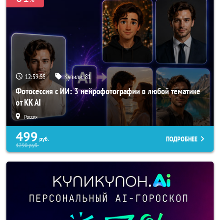
12:59:52
Купили:
81
Фотосессия с ИИ: 3 нейрофотографии в любой тематике
от KK AI
Россия
499
ПОДРОБНЕЕ
руб.
1290
руб.