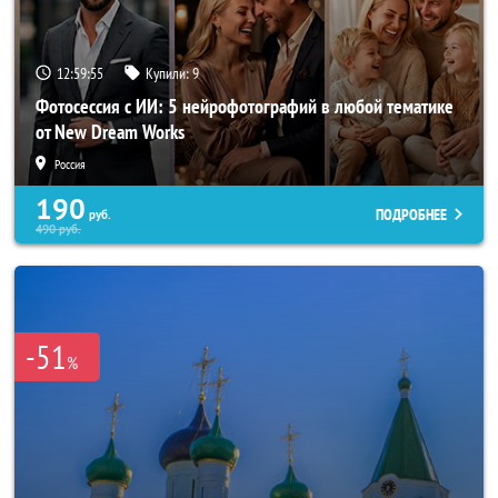
12:59:52
Купили:
9
Фотосессия с ИИ: 5 нейрофотографий в любой тематике
от New Dream Works
Россия
190
ПОДРОБНЕЕ
руб.
490
руб.
-51
%