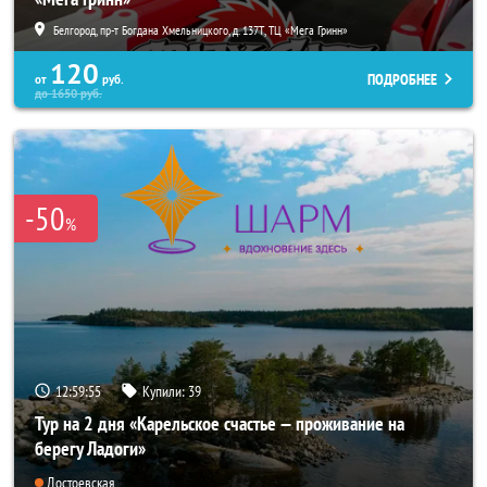
Белгород, пр-т Богдана Хмельницкого, д. 137Т, ТЦ «Мега Гринн»
120
ПОДРОБНЕЕ
от
руб.
до
1650
руб.
-50
%
12:59:52
Купили:
39
Тур на 2 дня «Карельское счастье — проживание на
берегу Ладоги»
Достоевская