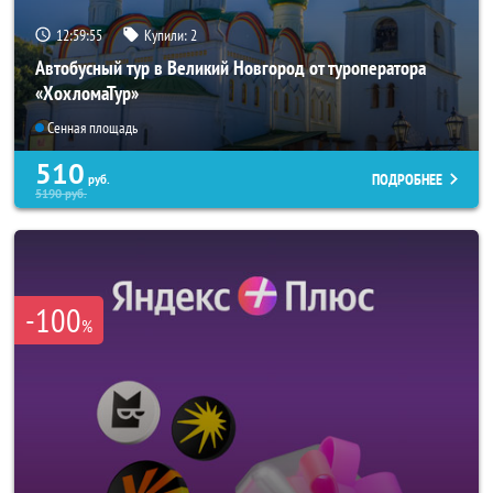
12:59:52
Купили:
2
Автобусный тур в Великий Новгород от туроператора
«ХохломаТур»
Сенная площадь
510
ПОДРОБНЕЕ
руб.
5190
руб.
-100
%