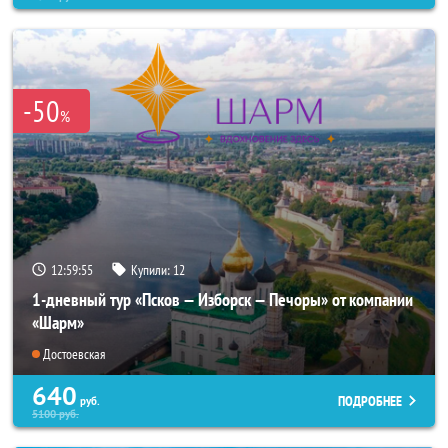
-50
%
12:59:52
Купили:
12
1-дневный тур «Псков — Изборск — Печоры» от компании
«Шарм»
Достоевская
640
ПОДРОБНЕЕ
руб.
5100
руб.