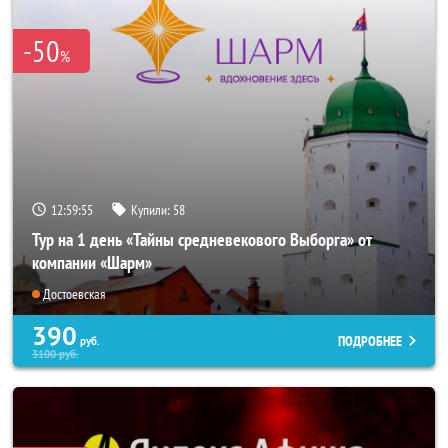
-50
%
12:59:52
Купили:
58
Тур на 1 день «Тайны средневекового Выборга» от
компании «Шарм»
Достоевская
390
ПОДРОБНЕЕ
руб.
3100
руб.