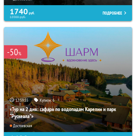
1740
ПОДРОБНЕЕ
руб.
13900
руб.
-50
%
12:59:52
Купили:
6
«Тур на 2 дня: сафари по водопадам Карелии и парк
“Рускеала"»
Достоевская