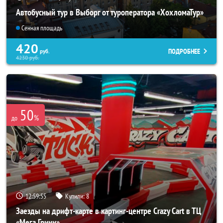
Автобусный тур в Выборг от туроператора «ХохломаТур»
Сенная площадь
420
ПОДРОБНЕЕ
руб.
4230
руб.
50
%
до
12:59:52
Купили:
8
Заезды на дрифт-карте в картинг-центре Crazy Cart в ТЦ
«Мега Гринн»