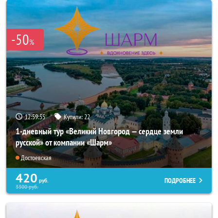
-50
%
12:59:52
Купили:
22
1-дневный тур «Великий Новгород — сердце земли
русской» от компании «Шарм»
Достоевская
420
ПОДРОБНЕЕ
руб.
3300
руб.