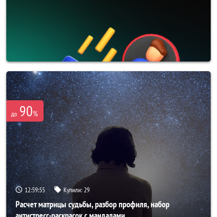
90
%
до
12:59:52
Купили:
29
Расчет матрицы судьбы, разбор профиля, набор
антистресс-раскрасок с мандалами