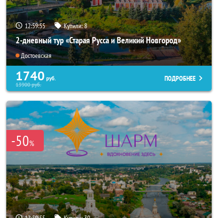
12:59:52
Купили:
8
2-дневный тур «Старая Русса и Великий Новгород»
Достоевская
1740
ПОДРОБНЕЕ
руб.
13900
руб.
-50
%
12:59:52
Купили:
30