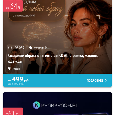
64
%
до
12:59:52
Купили:
64
Создание образа от агентства KK AI: стрижка, макияж,
одежда
Россия
499
ПОДРОБНЕЕ
от
руб.
до
6400
руб.
-61
%