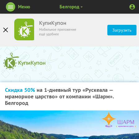
Меню
Белгород
КупиКупон
Мобильное приложение
Загрузить
ещё удобнее
Скидка 50%
на 1-дневный тур «Рускеала —
мраморное царство» от компании «Шарм».
Белгород