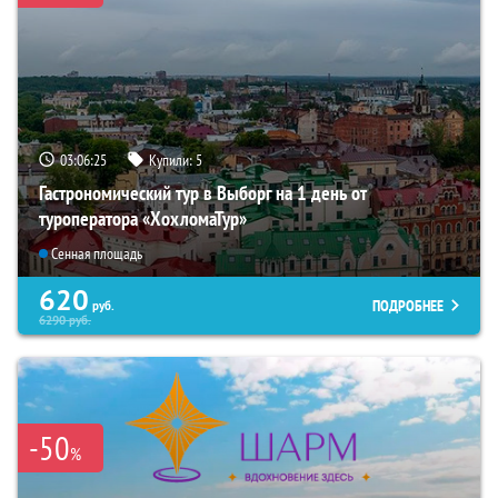
03:06:23
Купили:
5
Гастрономический тур в Выборг на 1 день от
туроператора «ХохломаТур»
Сенная площадь
620
ПОДРОБНЕЕ
руб.
6290
руб.
-50
%