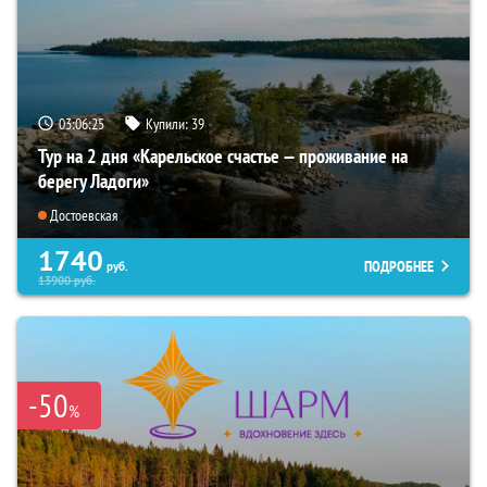
03:06:23
Купили:
39
Тур на 2 дня «Карельское счастье — проживание на
берегу Ладоги»
Достоевская
1740
ПОДРОБНЕЕ
руб.
13900
руб.
-50
%