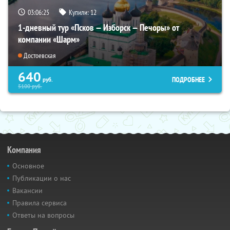
03:06:23
Купили:
12
1-дневный тур «Псков — Изборск — Печоры» от
компании «Шарм»
Достоевская
640
ПОДРОБНЕЕ
руб.
5100
руб.
Компания
Основное
Публикации о нас
Вакансии
Правила сервиса
Ответы на вопросы