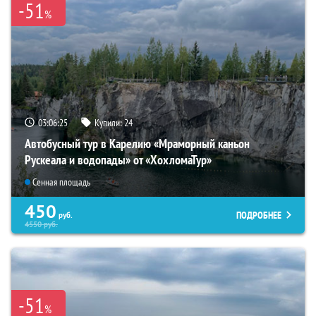
-51
%
03:06:23
Купили:
24
Автобусный тур в Карелию «Мраморный каньон
Рускеала и водопады» от «ХохломаТур»
Сенная площадь
450
ПОДРОБНЕЕ
руб.
4550
руб.
-51
%