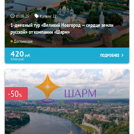
03:06:23
Купили:
22
1-дневный тур «Великий Новгород — сердце земли
русской» от компании «Шарм»
Достоевская
420
ПОДРОБНЕЕ
руб.
3300
руб.
-50
%