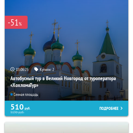
-51
%
03:06:23
Купили:
2
Автобусный тур в Великий Новгород от туроператора
«ХохломаТур»
Сенная площадь
510
ПОДРОБНЕЕ
руб.
5190
руб.