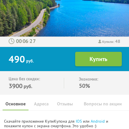
48
:
:
Купили:
490
руб.
Цена без скидки:
Экономия:
3900
50%
руб.
Основное
Адреса
Отзывы
Вопросы по акции
Скачайте приложение КупиКупона для
IOS
или
Android
и
покажите купон с экрана смартфона. Это удобно :)