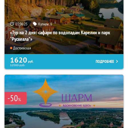
03:06:23
Купили:
6
«Тур на 2 дня: сафари по водопадам Карелии и парк
“Рускеала"»
Достоевская
1620
ПОДРОБНЕЕ
руб.
12900
руб.
-50
%