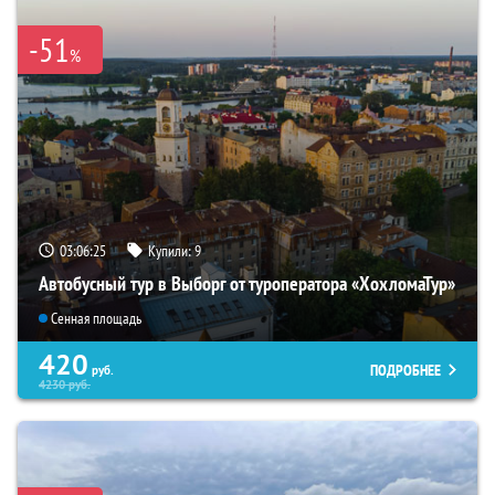
-51
%
03:06:23
Купили:
9
Автобусный тур в Выборг от туроператора «ХохломаТур»
Сенная площадь
420
ПОДРОБНЕЕ
руб.
4230
руб.