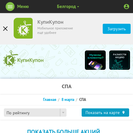
Меню
Белгород
КупиКупон
Мобильное приложение
Загрузить
ещё удобнее
СПА
Главная
8 марта
СПА
Показать на карте
По рейтингу
ПОКАЗАТЬ БОЛЬШЕ АКЦИЙ