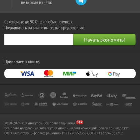
не выходя из чата:
Сэкономьте до 90% при любых покупках
Подпишитесь на самые выгодные предложения
Принимаем к оплате:
2010-2026 © КупиКупон. Все права защищены.
Все права на товарный знак "КупиКупон" и на сайт www.kupikupon.ru принадлежат
OOO «Агентство цифровых решений» ИНН 7705523387, ОГРН 1127747063212