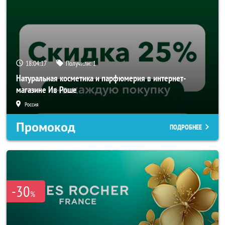
18:04:17
Получили:
1
Натуральная косметика и парфюмерия в интернет-
магазине Ив Роше
Россия
Промокод
ПОДРОБНЕЕ
-30
%