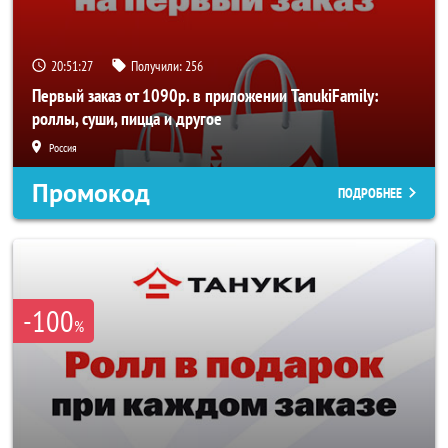
20:51:26
Получили:
256
Первый заказ от 1090р. в приложении TanukiFamily:
роллы, суши, пицца и другое
Россия
Промокод
ПОДРОБНЕЕ
-100
%