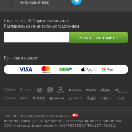
не выходя из чата:
Сэкономьте до 90% при любых покупках
Подпишитесь на самые выгодные предложения
Принимаем к оплате:
2010-2026 © КупиКупон. Все права защищены.
Все права на товарный знак "КупиКупон" и на сайт www.kupikupon.ru принадлежат
OOO «Агентство цифровых решений» ИНН 7705523387, ОГРН 1127747063212