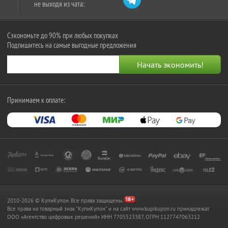
не выходя из чата:
Сэкономьте до 90% при любых покупках
Подпишитесь на самые выгодные предложения
Принимаем к оплате:
2010-2026 © КупиКупон. Все права защищены.
Все права на товарный знак "КупиКупон" и на сайт www.kupikupon.ru принадлежат
OOO «Агентство цифровых решений» ИНН 7705523387, ОГРН 1127747063212