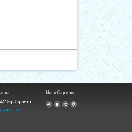
такты
Мы в Соцсетях
si@kupikupon.ru
аться с нами