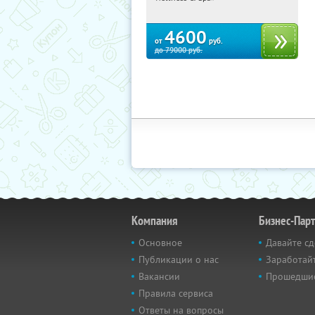
ш., д. 11А
4600
от
руб.
до
79000
руб.
Компания
Бизнес-Пар
Основное
Давайте сд
Публикации о нас
Заработайт
Вакансии
Прошедши
Правила сервиса
Ответы на вопросы