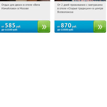
Отдых для двоих в отеле «Вега
От 2 дней проживания с завтраками
11:00:08
Купили:
44
11:00:08
Купили:
123
Измайлово» в Москве
в отеле «Старые традиции» в центре
Партизанская
Ленинградская обл., г. Всеволожск, ул.
Всеволожска
Взлетная, д. 10
585
870
от
руб.
от
руб.
до
11100
руб.
до
22800
руб.