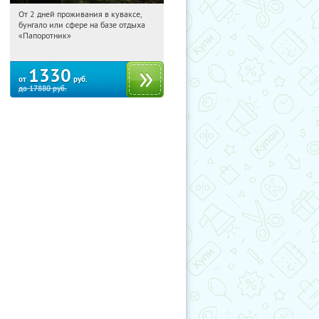
От 2 дней проживания в куваксе,
11:00:08
Купили:
8
бунгало или сфере на базе отдыха
Респ. Карелия, г. Лахденпохья
«Папоротник»
(Координаты для навигатора:
61.576291, 30.033301)
1330
от
руб.
до
17880
руб.