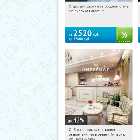
Отдых для двоих в загородном отеле
11:00:08
Купили:
13
Malakhovka Palace 5*
Московская обл., г. о. Люберцы, пгт
Малаховка, ул. Красковский Обрыв,
7к1
2520
от
руб.
до
57000
руб.
42
%
до
От 3 дней отдыха с питанием и
11:00:08
Купили:
114
развлечениями в отеле «Империал
Калужская обл., г. Обнинск, Киевское
Wellness & Spa»