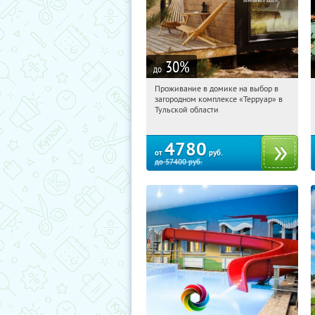
30
%
до
Проживание в домике на выбор в
11:00:08
Купили:
8
загородном комплексе «Терруар» в
Тульская обл., Ясногорский р-н, с.
Тульской области
Кузмищево
4780
от
руб.
до
57400
руб.