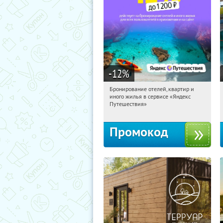
-12
%
Бронирование отелей, квартир и
11:00:08
Получи первым!
иного жилья в сервисе «Яндекс
Россия
Путешествия»
Промокод