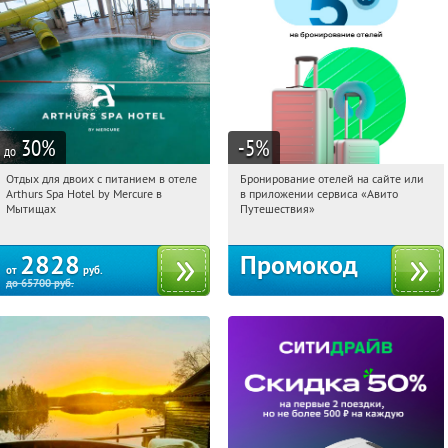
30
%
-5
%
до
Отдых для двоих с питанием в отеле
Бронирование отелей на сайте или
11:00:08
Купи первым!
11:00:08
Получи первым!
Arthurs Spa Hotel by Mercure в
в приложении сервиса «Авито
Московская обл., г. Мытищи, д.
Россия
Мытищах
Путешествия»
Ларево, ул. Хвойная, стр. 26
2828
Промокод
от
руб.
до
65700
руб.