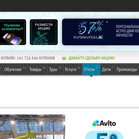
КУПИЛИ:
141 726 847
КУПОНОВ
ДАВАЙТЕ СДЕЛАЕМ АКЦИЮ!
1
31
26
13
14
17
7
Обучение
Товары
Туры
Услуги
Отели
Дети
Промокоды