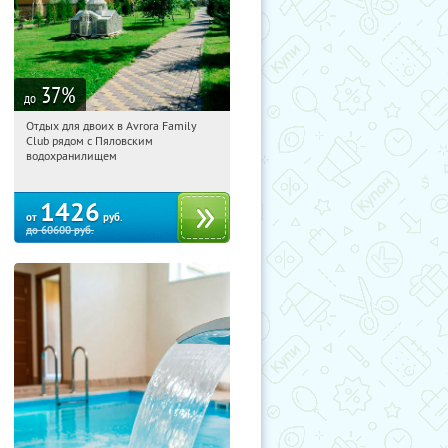
37
%
до
Отдых для двоих в Avrora Family
11:00:08
Купили:
12
Club рядом с Пяловским
Московская обл., Мытищинский р-н,
водохранилищем
д. Степаньково, ул. Рождественская, д.
25
1426
от
руб.
до
60600
руб.