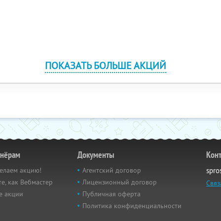
ПОКАЗАТЬ БОЛЬШЕ АКЦИЙ
тнёрам
Документы
Кон
елаем акцию!
Агентский договор
spro
е, как Вебмастер
Лицензионный договор
Связ
е акции
Публичная оферта
Политика конфиденциальности