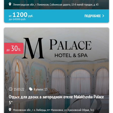
Ленинградская обл., г. Ломоносов, Сойкинская дорога, 15-й жилой городок, д. 43
1200
ПОДРОБНЕЕ
от
руб.
до
14900
руб.
30
%
до
15:03:21
Купили:
13
Отдых для двоих в загородном отеле Malakhovka Palace
5*
Московская обл., г. о. Люберцы, пгт Малаховка, ул. Красковский Обрыв, 7к1