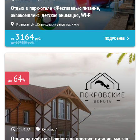
Отдых в парк-отеле «Фестиваль»: питание,
аквакомплекс, детская анимация, Wi-Fi
Рязанская обл., Клепиковский район, пос. Чулис
3164
ПОДРОБНЕЕ
от
руб.
до
107880
руб.
64
%
до
15:03:21
Купили:
7
Отдых на турбазе «Покровские ворота»: питание, мангал,