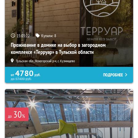
15:03:21
Купили:
8
Проживание в домике на выбор в загородном
комплексе «Терруар» в Тульской области
Тульская обл., Ясногорский р-н, с. Кузмищево
4780
ПОДРОБНЕЕ
от
руб.
до
57400
руб.
30
%
до