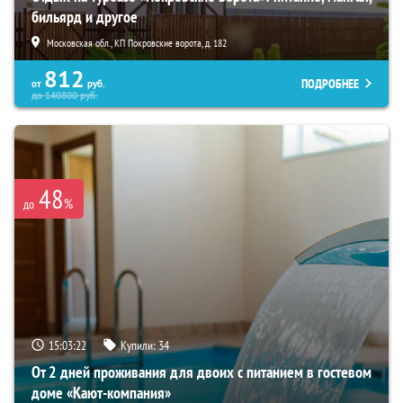
бильярд и другое
Московская обл., КП Покровские ворота, д. 182
812
ПОДРОБНЕЕ
от
руб.
до
140800
руб.
48
%
до
15:03:21
Купили:
34
От 2 дней проживания для двоих с питанием в гостевом
доме «Кают-компания»