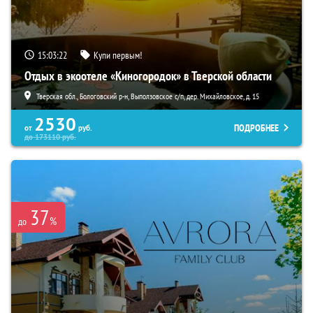
15:03:21
Купи первым!
Отдых в экоотеле «Киногородок» в Тверской области
Тверская обл., Бологовский р-н, Выползовское с/п, дер. Михайловское, д. 15
2530
ПОДРОБНЕЕ
от
руб.
до
173110
руб.
37
%
до