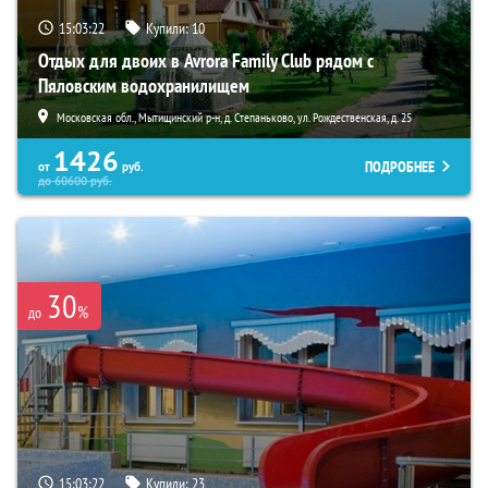
15:03:21
Купили:
10
Отдых для двоих в Avrora Family Club рядом с
Пяловским водохранилищем
Московская обл., Мытищинский р-н, д. Степаньково, ул. Рождественская, д. 25
1426
ПОДРОБНЕЕ
от
руб.
до
60600
руб.
30
%
до
15:03:21
Купили:
23