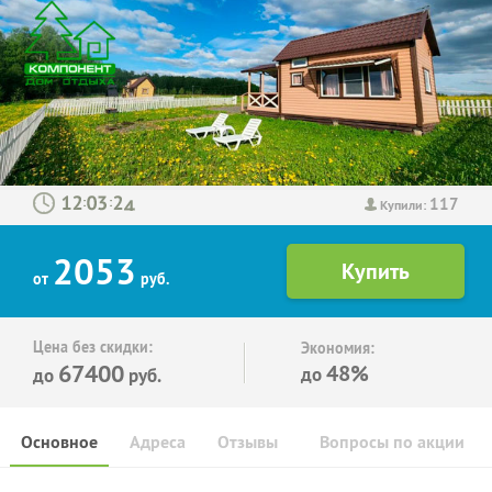
117
:
:
Купили:
2053
от
руб.
Цена без скидки:
Экономия:
67400
48%
до
до
руб.
Основное
Адреса
Отзывы
Вопросы по акции