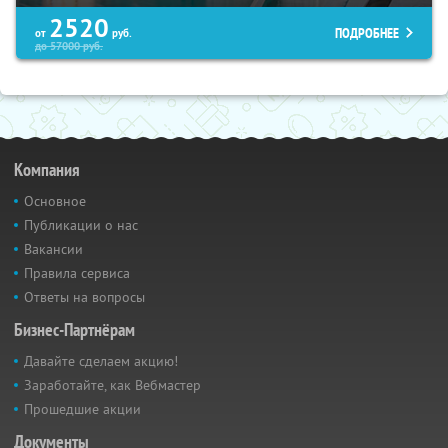
2520
ПОДРОБНЕЕ
от
руб.
до
57000
руб.
Компания
Основное
Публикации о нас
Вакансии
Правила сервиса
Ответы на вопросы
Бизнес-Партнёрам
Давайте сделаем акцию!
Заработайте, как Вебмастер
Прошедшие акции
Документы