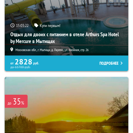
15:03:21
Купи первым!
Отдых для двоих с питанием в отеле Arthurs Spa Hotel
by Mercure в Мытищах
Московская обл., г. Мытищи, д. Ларево, ул. Хвойная, стр. 26
2828
ПОДРОБНЕЕ
от
руб.
до
65700
руб.
35
%
до