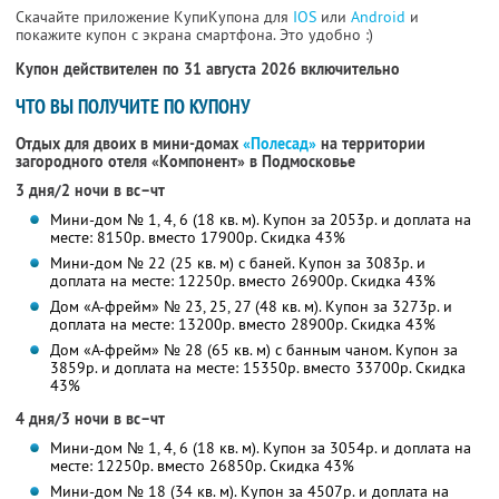
Скачайте приложение КупиКупона для
IOS
или
Android
и
покажите купон с экрана смартфона. Это удобно :)
Купон действителен по 31 августа 2026 включительно
ЧТО ВЫ ПОЛУЧИТЕ ПО КУПОНУ
Отдых для двоих в мини-домах
«Полесад»
на территории
загородного отеля «Компонент» в Подмосковье
3 дня/2 ночи в вс–чт
Мини-дом № 1, 4, 6 (18 кв. м). Купон за 2053р. и доплата на
месте: 8150р. вместо 17900р. Скидка 43%
Мини-дом № 22 (25 кв. м) с баней. Купон за 3083р. и
доплата на месте: 12250р. вместо 26900р. Скидка 43%
Дом «А-фрейм» № 23, 25, 27 (48 кв. м). Купон за 3273р. и
доплата на месте: 13200р. вместо 28900р. Скидка 43%
Дом «А-фрейм» № 28 (65 кв. м) с банным чаном. Купон за
3859р. и доплата на месте: 15350р. вместо 33700р. Скидка
43%
4 дня/3 ночи в вс–чт
Мини-дом № 1, 4, 6 (18 кв. м). Купон за 3054р. и доплата на
месте: 12250р. вместо 26850р. Скидка 43%
Мини-дом № 18 (34 кв. м). Купон за 4507р. и доплата на