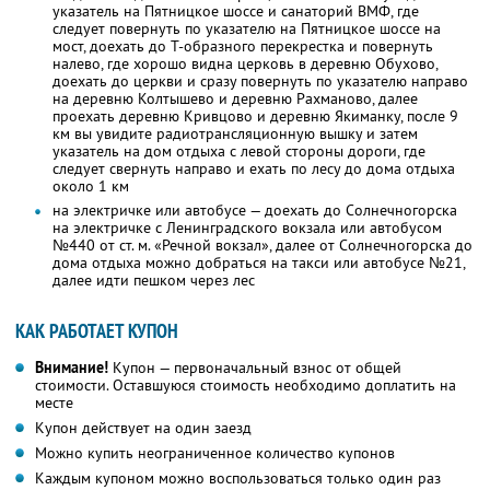
указатель на Пятницкое шоссе и санаторий ВМФ, где
следует повернуть по указателю на Пятницкое шоссе на
мост, доехать до Т-образного перекрестка и повернуть
налево, где хорошо видна церковь в деревню Обухово,
доехать до церкви и сразу повернуть по указателю направо
на деревню Колтышево и деревню Рахманово, далее
проехать деревню Кривцово и деревню Якиманку, после 9
км вы увидите радиотрансляционную вышку и затем
указатель на дом отдыха с левой стороны дороги, где
следует свернуть направо и ехать по лесу до дома отдыха
около 1 км
на электричке или автобусе — доехать до Солнечногорска
на электричке с Ленинградского вокзала или автобусом
№440 от ст. м. «Речной вокзал», далее от Солнечногорска до
дома отдыха можно добраться на такси или автобусе №21,
далее идти пешком через лес
КАК РАБОТАЕТ КУПОН
Внимание!
Купон — первоначальный взнос от общей
стоимости. Оставшуюся стоимость необходимо доплатить на
месте
Купон действует на один заезд
Можно купить неограниченное количество купонов
Каждым купоном можно воспользоваться только один раз