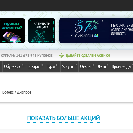
КУПИЛИ:
141 672 942
КУПОНОВ
ДАВАЙТЕ СДЕЛАЕМ АКЦИЮ!
1
31
26
13
12
16
7
Обучение
Товары
Туры
Услуги
Отели
Дети
Промокоды
Ботокс / Диспорт
ПОКАЗАТЬ БОЛЬШЕ АКЦИЙ