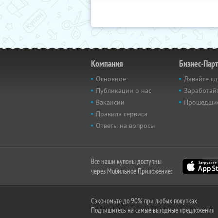
Компания
Бизнес-Пар
Основное
Давайте сд
Публикации о нас
Заработайт
Вакансии
Прошедши
Правила сервиса
Ответы на вопросы
Все наши купоны доступны
через Мобильное Приложение:
Сэкономьте до 90% при любых покупках
Подпишитесь на самые выгодные предложения