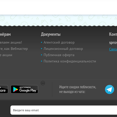
тнёрам
Документы
Кон
елаем акцию!
Агентский договор
spro
е, как Вебмастер
Лицензионный договор
Связ
е акции
Публичная оферта
Политика конфиденциальности
Ищите скидки поблизости,
не выходя из чата: