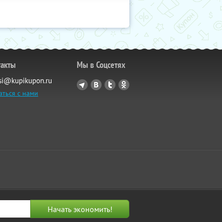
такты
Мы в Соцсетях
si@kupikupon.ru
аться с нами