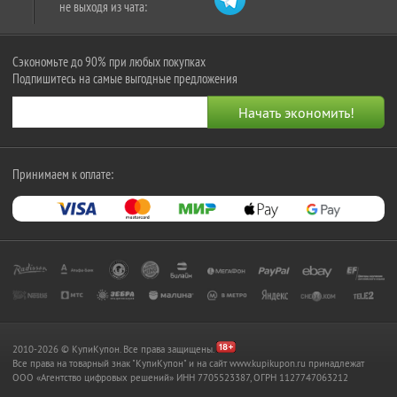
не выходя из чата:
Сэкономьте до 90% при любых покупках
Подпишитесь на самые выгодные предложения
Принимаем к оплате:
2010-2026 © КупиКупон. Все права защищены.
Все права на товарный знак "КупиКупон" и на сайт www.kupikupon.ru принадлежат
OOO «Агентство цифровых решений» ИНН 7705523387, ОГРН 1127747063212