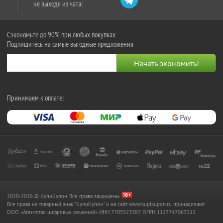
не выходя из чата:
Сэкономьте до 90% при любых покупках
Подпишитесь на самые выгодные предложения
Принимаем к оплате:
2010-2026 © КупиКупон. Все права защищены.
Все права на товарный знак "КупиКупон" и на сайт www.kupikupon.ru принадлежат
OOO «Агентство цифровых решений» ИНН 7705523387, ОГРН 1127747063212