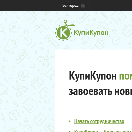
Белгород
КупиКупон
по
завоевать нов
Начать сотрудничество
КупиКупон — больше, чем