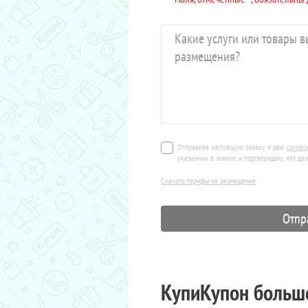
Отправляя настоящую заявку, я даю
соглас
указанных в заявке, и подтверждаю, что да
Скачать тарифы на размещение
КупиКупон больше