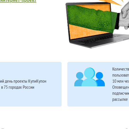
Количест
пользоват
ий день проекты КупиКупон
10 млн че
 в 75 городах России
Оповещен
подписчик
рассылке