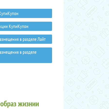
 КупиКупон
акции КупиКупон
размещения в разделе Лайт
размещения в разделе
 образ жизнии