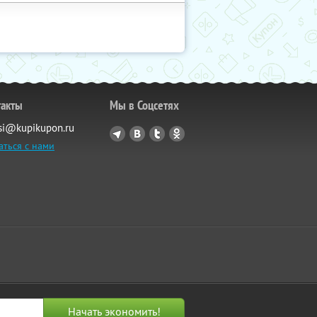
такты
Мы в Соцсетях
si@kupikupon.ru
аться с нами