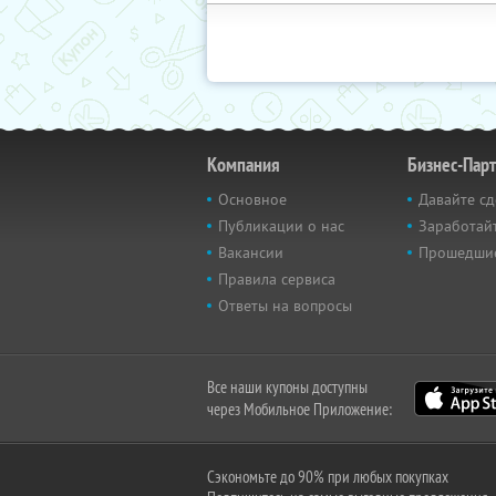
Компания
Бизнес-Пар
Основное
Давайте сд
Публикации о нас
Заработайт
Вакансии
Прошедши
Правила сервиса
Ответы на вопросы
Все наши купоны доступны
через Мобильное Приложение:
Сэкономьте до 90% при любых покупках