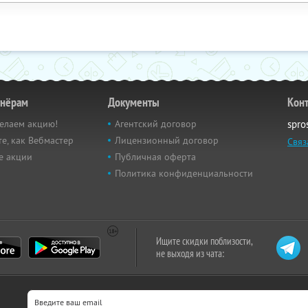
тнёрам
Документы
Кон
елаем акцию!
Агентский договор
spro
е, как Вебмастер
Лицензионный договор
Связ
е акции
Публичная оферта
Политика конфиденциальности
Ищите скидки поблизости,
не выходя из чата: