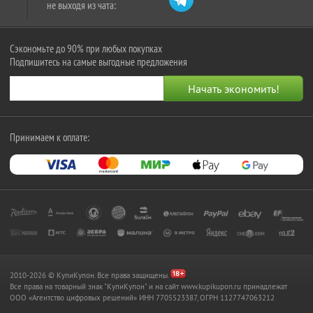
не выходя из чата:
Сэкономьте до 90% при любых покупках
Подпишитесь на самые выгодные предложения
Принимаем к оплате:
2010-2026 © КупиКупон. Все права защищены.
Все права на товарный знак "КупиКупон" и на сайт www.kupikupon.ru принадлежат
OOO «Агентство цифровых решений» ИНН 7705523387, ОГРН 1127747063212