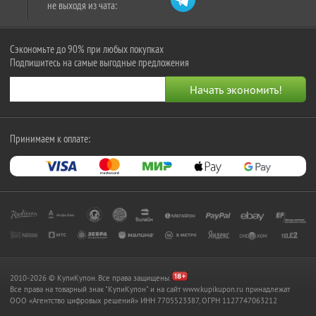
не выходя из чата:
Сэкономьте до 90% при любых покупках
Подпишитесь на самые выгодные предложения
Принимаем к оплате:
2010-2026 © КупиКупон. Все права защищены.
Все права на товарный знак "КупиКупон" и на сайт www.kupikupon.ru принадлежат
OOO «Агентство цифровых решений» ИНН 7705523387, ОГРН 1127747063212