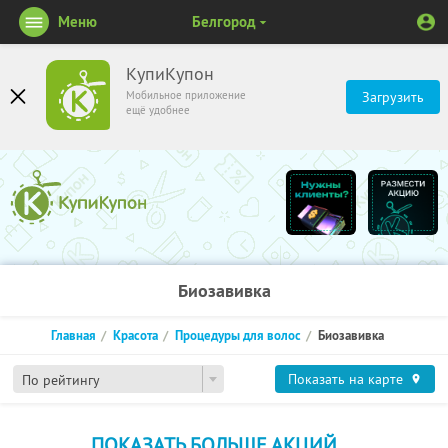
Меню
Белгород
КупиКупон
Мобильное приложение
Загрузить
ещё удобнее
Биозавивка
Главная
Красота
Процедуры для волос
Биозавивка
Показать на карте
По рейтингу
ПОКАЗАТЬ БОЛЬШЕ АКЦИЙ