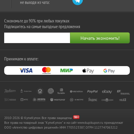
не выходя из чата:
Сэкономьте до 90% при любых покупках
Подпишитесь на самые выгодные предложения
Принимаем к оплате:
2010-2026 © КупиКупон. Все права защищены.
Все права на товарный знак "КупиКупон" и на сайт www.kupikupon.ru принадлежат
OOO «Агентство цифровых решений» ИНН 7705523387, ОГРН 1127747063212