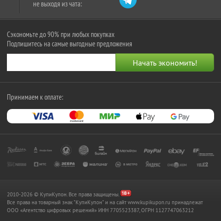
не выходя из чата:
Сэкономьте до 90% при любых покупках
Подпишитесь на самые выгодные предложения
Принимаем к оплате:
2010-2026 © КупиКупон. Все права защищены.
Все права на товарный знак "КупиКупон" и на сайт www.kupikupon.ru принадлежат
OOO «Агентство цифровых решений» ИНН 7705523387, ОГРН 1127747063212