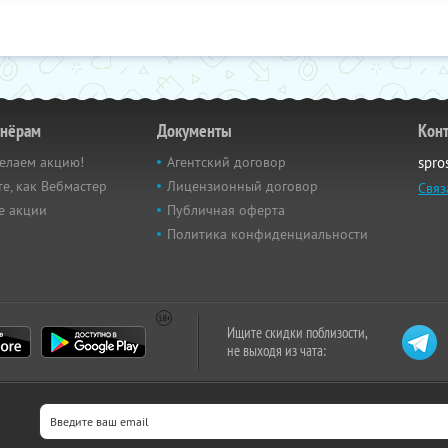
тнёрам
Документы
Кон
елаем акцию!
Агентский договор
spro
е, как Вебмастер
Лицензионный договор
Связ
е акции
Публичная оферта
Политика конфиденциальности
Ищите скидки поблизости,
не выходя из чата: