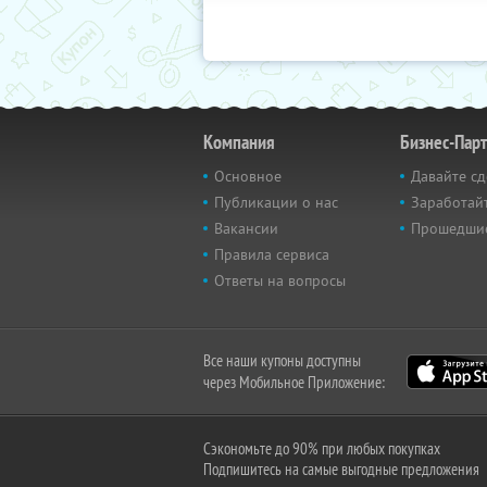
Компания
Бизнес-Пар
Основное
Давайте сд
Публикации о нас
Заработайт
Вакансии
Прошедши
Правила сервиса
Ответы на вопросы
Все наши купоны доступны
через Мобильное Приложение:
Сэкономьте до 90% при любых покупках
Подпишитесь на самые выгодные предложения