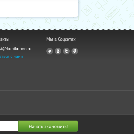
такты
Мы в Соцсетях
si@kupikupon.ru
аться с нами