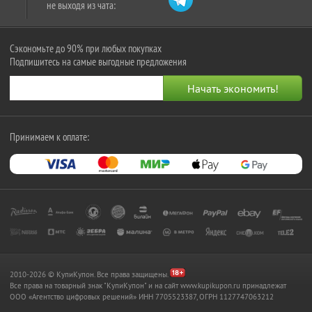
не выходя из чата:
Сэкономьте до 90% при любых покупках
Подпишитесь на самые выгодные предложения
Принимаем к оплате:
2010-2026 © КупиКупон. Все права защищены.
Все права на товарный знак "КупиКупон" и на сайт www.kupikupon.ru принадлежат
OOO «Агентство цифровых решений» ИНН 7705523387, ОГРН 1127747063212