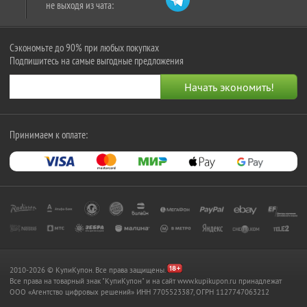
не выходя из чата:
Сэкономьте до 90% при любых покупках
Подпишитесь на самые выгодные предложения
Принимаем к оплате:
2010-2026 © КупиКупон. Все права защищены.
Все права на товарный знак "КупиКупон" и на сайт www.kupikupon.ru принадлежат
OOO «Агентство цифровых решений» ИНН 7705523387, ОГРН 1127747063212