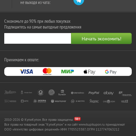
не выходя из чата:
Сэкономьте до 90% при любых покупках
Подпишитесь на самые выгодные предложения
Принимаем к оплате:
2010-2026 © КупиКупон. Все права защищены.
Все права на товарный знак "КупиКупон" и на сайт www.kupikupon.ru принадлежат
OOO «Агентство цифровых решений» ИНН 7705523387, ОГРН 1127747063212