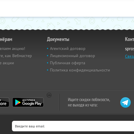
тнёрам
Документы
Кон
елаем акцию!
Агентский договор
spro
е, как Вебмастер
Лицензионный договор
Связ
е акции
Публичная оферта
Политика конфиденциальности
Ищите скидки поблизости,
не выходя из чата: