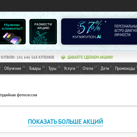
КУПИЛИ:
141 646 568
КУПОНОВ
ДАВАЙТЕ СДЕЛАЕМ АКЦИЮ!
1
31
26
13
12
17
7
Обучение
Товары
Туры
Услуги
Отели
Дети
Промокоды
Студийная фотосессия
ПОКАЗАТЬ БОЛЬШЕ АКЦИЙ