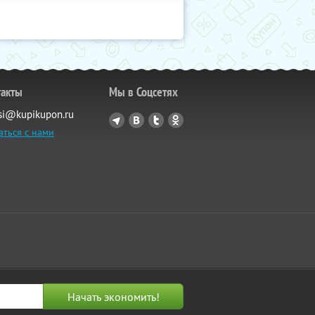
такты
Мы в Соцсетях
si@kupikupon.ru
аться с нами