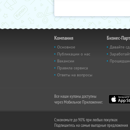
Компания
Бизнес-Пар
Основное
Давайте сд
Публикации о нас
Заработайт
Вакансии
Прошедши
Правила сервиса
Ответы на вопросы
Все наши купоны доступны
через Мобильное Приложение:
Сэкономьте до 90% при любых покупках
Подпишитесь на самые выгодные предложения