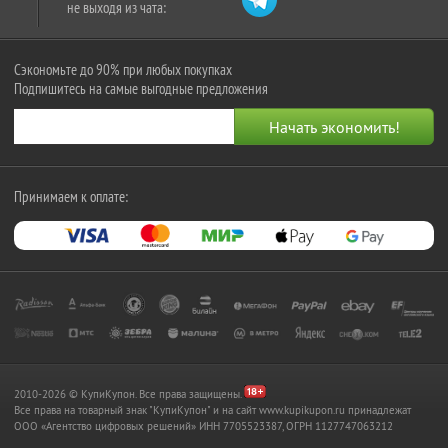
не выходя из чата:
Сэкономьте до 90% при любых покупках
Подпишитесь на самые выгодные предложения
Принимаем к оплате:
2010-2026 © КупиКупон. Все права защищены.
Все права на товарный знак "КупиКупон" и на сайт www.kupikupon.ru принадлежат
OOO «Агентство цифровых решений» ИНН 7705523387, ОГРН 1127747063212