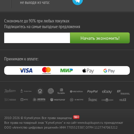
не выходя из чата:
Сэкономьте до 90% при любых покупках
Подпишитесь на самые выгодные предложения
Принимаем к оплате:
2010-2026 © КупиКупон. Все права защищены.
Все права на товарный знак "КупиКупон" и на сайт www.kupikupon.ru принадлежат
OOO «Агентство цифровых решений» ИНН 7705523387, ОГРН 1127747063212