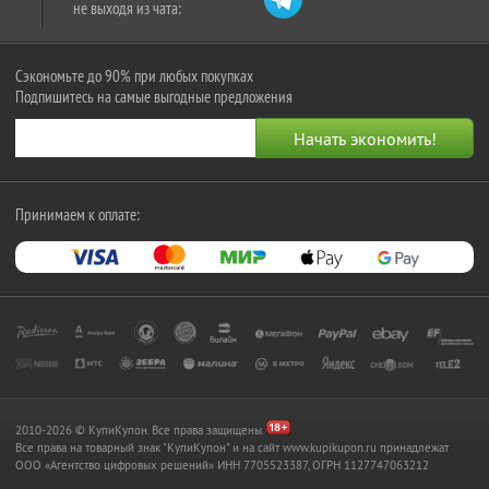
не выходя из чата:
Сэкономьте до 90% при любых покупках
Подпишитесь на самые выгодные предложения
Принимаем к оплате:
2010-2026 © КупиКупон. Все права защищены.
Все права на товарный знак "КупиКупон" и на сайт www.kupikupon.ru принадлежат
OOO «Агентство цифровых решений» ИНН 7705523387, ОГРН 1127747063212