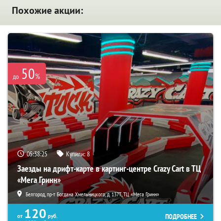
Похожие акции:
50
%
до
05:38:24
Купили:
8
Заезды на дрифт-карте в картинг-центре Crazy Cart в ТЦ
«Мега Гринн»
Белгород, пр-т Богдана Хмельницкого, д. 137Т, ТЦ «Мега Гринн»
120
ПОДРОБНЕЕ
от
руб.