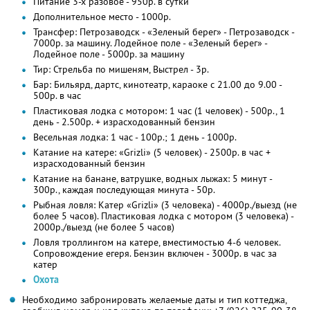
Питание 3-х разовое - 950р. в сутки
Дополнительное место - 1000р.
Трансфер: Петрозаводск - «Зеленый берег» - Петрозаводск -
7000р. за машину. Лодейное поле - «Зеленый берег» -
Лодейное поле - 5000р. за машину
Тир: Стрельба по мишеням, Выстрел - 3р.
Бар: Бильярд, дартс, кинотеатр, караоке с 21.00 до 9.00 -
500р. в час
Пластиковая лодка с мотором: 1 час (1 человек) - 500р., 1
день - 2.500р. + израсходованный бензин
Весельная лодка: 1 час - 100р.; 1 день - 1000р.
Катание на катере: «Grizli» (5 человек) - 2500р. в час +
израсходованный бензин
Катание на банане, ватрушке, водных лыжах: 5 минут -
300р., каждая последующая минута - 50р.
Рыбная ловля: Катер «Grizli» (3 человека) - 4000р./выезд (не
более 5 часов). Пластиковая лодка с мотором (3 человека) -
2000р./выезд (не более 5 часов)
Ловля троллингом на катере, вместимостью 4-6 человек.
Сопровождение егеря. Бензин включен - 3000р. в час за
катер
Охота
Необходимо забронировать желаемые даты и тип коттеджа,