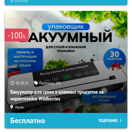
до
1650
руб.
-100
%
05:38:24
Получили:
191
Вакууматор для сухих и влажных продуктов на
маркетплейсе Wildberries
Россия
Бесплатно
ПОДРОБНЕЕ