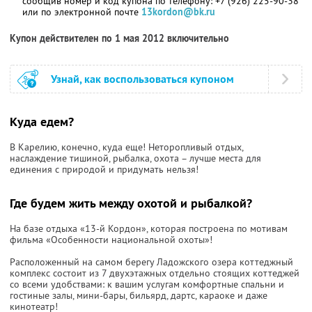
сообщив номер и код купона по телефону: +7 (926) 225-90-38
или по электронной почте
13kordon@bk.ru
Купон действителен по 1 мая 2012 включительно
Узнай, как воспользоваться купоном
Куда едем?
В Карелию, конечно, куда еще! Неторопливый отдых,
наслаждение тишиной, рыбалка, охота – лучше места для
единения с природой и придумать нельзя!
Где будем жить между охотой и рыбалкой?
На базе отдыха «13-й Кордон», которая построена по мотивам
фильма «Особенности национальной охоты»!
Расположенный на самом берегу Ладожского озера коттеджный
комплекс состоит из 7 двухэтажных отдельно стоящих коттеджей
со всеми удобствами: к вашим услугам комфортные спальни и
гостиные залы, мини-бары, бильярд, дартс, караоке и даже
кинотеатр!