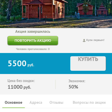
Акция завершилась
ПОВТОРИТЬ АКЦИЮ
Купи первым!
Человек проголосовало: 0
КУПИТЬ
5500
руб.
Цена без скидки:
Экономия:
11000
50%
руб.
Основное
Адреса
Отзывы
Вопросы по акции