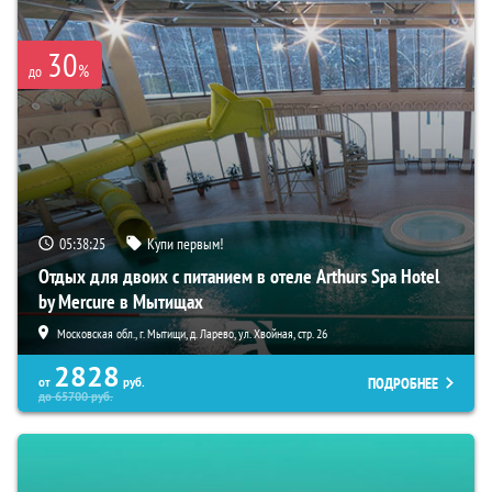
30
%
до
05:38:24
Купи первым!
Отдых для двоих с питанием в отеле Arthurs Spa Hotel
by Mercure в Мытищах
Московская обл., г. Мытищи, д. Ларево, ул. Хвойная, стр. 26
2828
ПОДРОБНЕЕ
от
руб.
до
65700
руб.