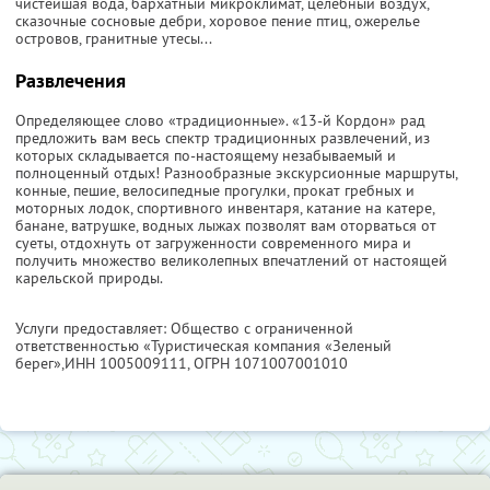
чистейшая вода, бархатный микроклимат, целебный воздух,
сказочные сосновые дебри, хоровое пение птиц, ожерелье
островов, гранитные утесы...
Развлечения
Определяющее слово «традиционные». «13-й Кордон» рад
предложить вам весь спектр традиционных развлечений, из
которых складывается по-настоящему незабываемый и
полноценный отдых! Разнообразные экскурсионные маршруты,
конные, пешие, велосипедные прогулки, прокат гребных и
моторных лодок, спортивного инвентаря, катание на катере,
банане, ватрушке, водных лыжах позволят вам оторваться от
суеты, отдохнуть от загруженности современного мира и
получить множество великолепных впечатлений от настоящей
карельской природы.
Услуги предоставляет: Общество с ограниченной
ответственностью «Туристическая компания «Зеленый
берег»,
ИНН 1005009111
, ОГРН 1071007001010