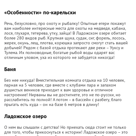
«Особенности» по-карельски
Речь, безусловно, про охоту и рыбалку! Опытные егери покажут
вам наиболее интересные места для охоты на медведя, кабана,
лося, глухаря, тетерева, утку, зайца! В Ладожском озере обитает
более 280 видов рыб. Крупная щука, судак, сиг, форель, лосось,
жерех, окунь, лещ, плотва, корюшка запросто смогут стать вашей
добычей! Рядом с базой отдыха протекают две реки – Ууксу и
Тулема. Их полноводные, богатые рыбой воды одарят вас
отличным уловом, уха из которого не забудется никогда!
Баня
Без нее никуда! Вместительная комната отдыха на 10 человек,
парная на 5 человек, где вместе с клубами пара и запахом
душистых веников приходит к вам здоровье и отличное
настроение! Нирваны вы не достигнете, это не по-русски, но
расслабитесь по полной! А потом – в бассейн с разбегу, благо
прыгать есть куда – он на базе 6 метров в длину!
Ладожское озеро
О нем вы слышали с детства! Но приехать сюда стоит не только
для того, чтобы прикоснуться к истории! Ладожское озеро – это