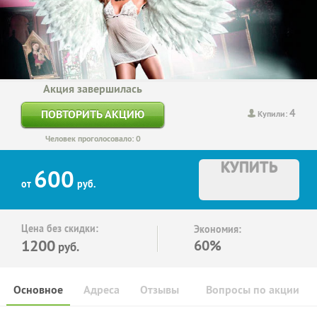
Акция завершилась
4
ПОВТОРИТЬ АКЦИЮ
Купили:
Человек проголосовало: 0
КУПИТЬ
600
от
руб.
Цена без скидки:
Экономия:
1200
60%
руб.
Основное
Адреса
Отзывы
Вопросы по акции