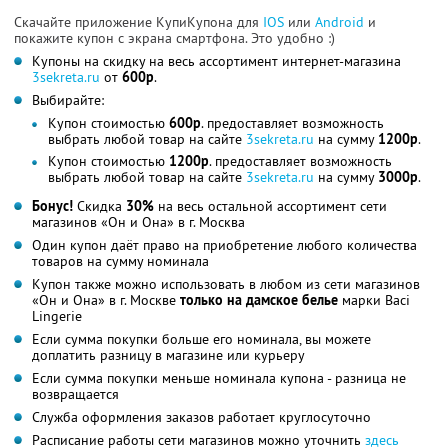
Скачайте приложение КупиКупона для
IOS
или
Android
и
покажите купон с экрана смартфона. Это удобно :)
Купоны на скидку на весь ассортимент интернет-магазина
3sekreta.ru
от
600р
.
Выбирайте:
Купон стоимостью
600р
. предоставляет возможность
выбрать любой товар на сайте
3sekreta.ru
на сумму
1200р
.
Купон стоимостью
1200р
. предоставляет возможность
выбрать любой товар на сайте
3sekreta.ru
на сумму
3000р
.
Бонус!
Скидка
30%
на весь остальной ассортимент сети
магазинов «Он и Она» в г. Москва
Один купон даёт право на приобретение любого количества
товаров на сумму номинала
Купон также можно использовать в любом из сети магазинов
«Он и Она» в г. Москве
только на дамское белье
марки Baci
Lingerie
Если сумма покупки больше его номинала, вы можете
доплатить разницу в магазине или курьеру
Если сумма покупки меньше номинала купона - разница не
возвращается
Служба оформления заказов работает круглосуточно
Расписание работы сети магазинов можно уточнить
здесь