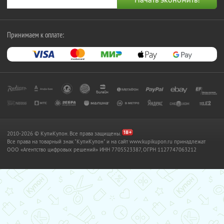
Принимаем к оплате:
2010-2026 © КупиКупон. Все права защищены.
Все права на товарный знак "КупиКупон" и на сайт www.kupikupon.ru принадлежат
OOO «Агентство цифровых решений» ИНН 7705523387, ОГРН 1127747063212