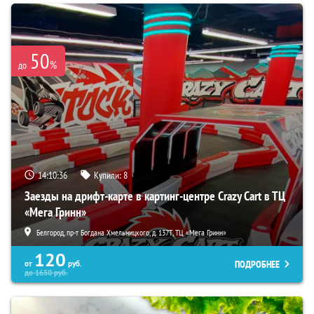
50
%
до
14:10:35
Купили:
8
Заезды на дрифт-карте в картинг-центре Crazy Cart в ТЦ
«Мега Гринн»
Белгород, пр-т Богдана Хмельницкого, д. 137Т, ТЦ «Мега Гринн»
120
ПОДРОБНЕЕ
от
руб.
до
1650
руб.