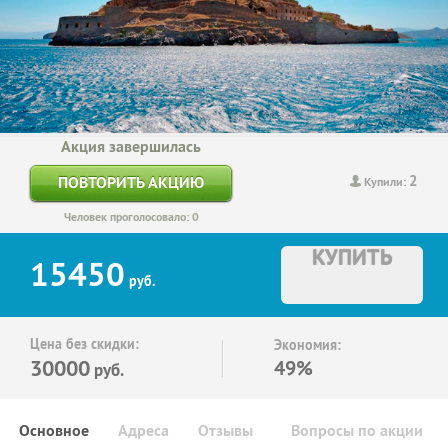
Акция завершилась
2
ПОВТОРИТЬ АКЦИЮ
Купили:
Человек проголосовало: 0
КУПИТЬ
15450
руб.
Цена без скидки:
Экономия:
30000
49%
руб.
Основное
Адреса
Отзывы
Вопросы по акции