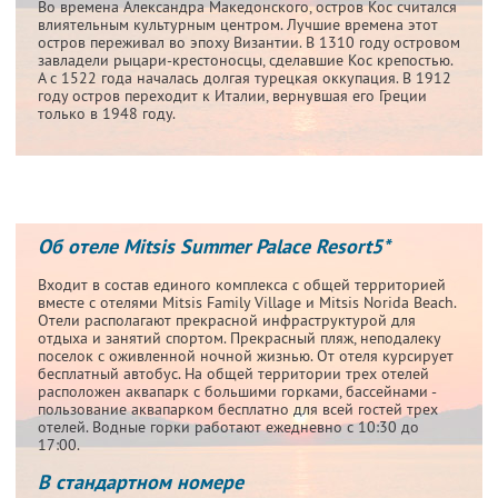
Во времена Александра Македонского, остров Кос считался
влиятельным культурным центром. Лучшие времена этот
остров переживал во эпоху Византии. В 1310 году островом
завладели рыцари-крестоносцы, сделавшие Кос крепостью.
А с 1522 года началась долгая турецкая оккупация. В 1912
году остров переходит к Италии, вернувшая его Греции
только в 1948 году.
Об отеле Mitsis Summer Palace Resort5*
Входит в состав единого комплекса с общей территорией
вместе с отелями Mitsis Family Village и Mitsis Norida Beach.
Отели располагают прекрасной инфраструктурой для
отдыха и занятий спортом. Прекрасный пляж, неподалеку
поселок с оживленной ночной жизнью. От отеля курсирует
бесплатный автобус. На общей территории трех отелей
расположен аквапарк с большими горками, бассейнами -
пользование аквапарком бесплатно для всей гостей трех
отелей. Водные горки работают ежедневно с 10:30 до
17:00.
В стандартном номере