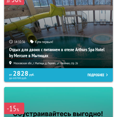
%
до
14:10:35
Купи первым!
Отдых для двоих с питанием в отеле Arthurs Spa Hotel
by Mercure в Мытищах
Московская обл., г. Мытищи, д. Ларево, ул. Хвойная, стр. 26
2828
ПОДРОБНЕЕ
от
руб.
до
65700
руб.
-15
%