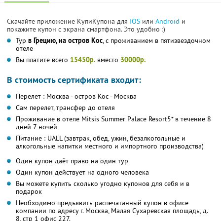
Скачайте приложение КупиКупона для
IOS
или
Android
и
покажите купон с экрана смартфона. Это удобно :)
Тур
в Грецию, на остров Кос
, с проживанием в пятизвездочном
отеле
Вы платите всего
15450р.
вместо
30000р.
В стоимость сертификата входит:
Перелет : Москва - остров Кос - Москва
Сам перелет, трансфер до отеля
Проживание в отеле Mitsis Summer Palace Resort5* в течение 8
дней 7 ночей
Питание : UALL (завтрак, обед, ужин, безалкогольные и
алкогольные напитки местного и импортного производства)
Один купон даёт право на один тур
Один купон действует на одного человека
Вы можете купить сколько угодно купонов для себя и в
подарок
Необходимо предъявить распечатанный купон в офисе
компании по адресу г. Москва, Малая Сухаревская площадь, д.
8, стр 1 офис 227.