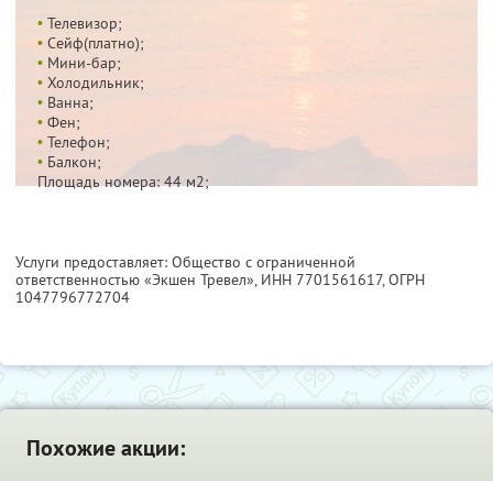
•
Телевизор;
•
Сейф(платно);
•
Мини-бар;
•
Холодильник;
•
Ванна;
•
Фен;
•
Телефон;
•
Балкон;
Площадь номера: 44 м2;
Услуги предоставляет: Общество с ограниченной
ответственностью «Экшен Тревел»,
ИНН 7701561617
, ОГРН
1047796772704
Похожие акции: