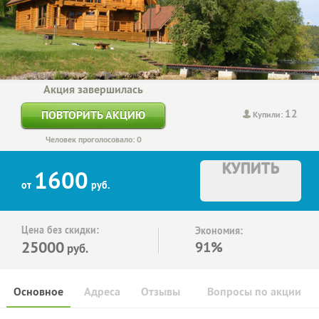
Акция завершилась
12
ПОВТОРИТЬ АКЦИЮ
Купили:
Человек проголосовало: 0
КУПИТЬ
1600
от
руб.
Цена без скидки:
Экономия:
25000
91%
руб.
Основное
Адреса
Отзывы
Вопросы по акции