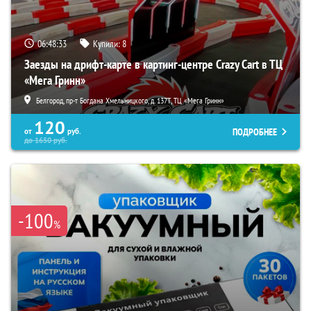
06:48:31
Купили:
8
Заезды на дрифт-карте в картинг-центре Crazy Cart в ТЦ
«Мега Гринн»
Белгород, пр-т Богдана Хмельницкого, д. 137Т, ТЦ «Мега Гринн»
120
ПОДРОБНЕЕ
от
руб.
до
1650
руб.
-100
%