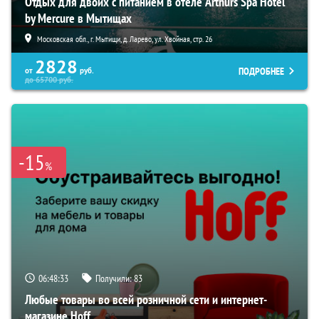
Отдых для двоих с питанием в отеле Arthurs Spa Hotel
by Mercure в Мытищах
Московская обл., г. Мытищи, д. Ларево, ул. Хвойная, стр. 26
2828
ПОДРОБНЕЕ
от
руб.
до
65700
руб.
-15
%
06:48:31
Получили:
83
Любые товары во всей розничной сети и интернет-
магазине Hoff