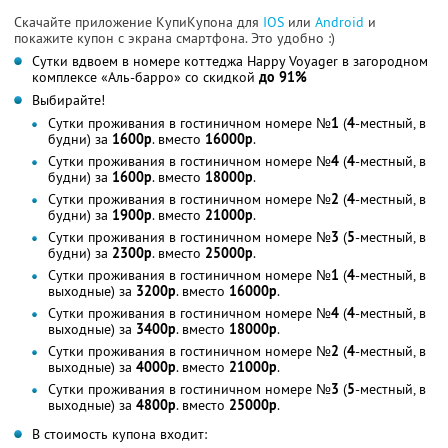
Скачайте приложение КупиКупона для
IOS
или
Android
и
покажите купон с экрана смартфона. Это удобно :)
Сутки вдвоем в номере коттеджа Happy Voyager в загородном
комплексе «Аль-барро» со скидкой
до 91%
Выбирайте!
Сутки проживания в гостиничном номере
№1
(
4
-местный, в
будни) за
1600р
. вместо
16000р
.
Сутки проживания в гостиничном номере
№4
(
4
-местный, в
будни) за
1600р
. вместо
18000р
.
Сутки проживания в гостиничном номере
№2
(
4
-местный, в
будни) за
1900р
. вместо
21000р
.
Сутки проживания в гостиничном номере
№3
(
5
-местный, в
будни) за
2300р
. вместо
25000р
.
Сутки проживания в гостиничном номере
№1
(
4
-местный, в
выходные) за
3200р
. вместо
16000р
.
Сутки проживания в гостиничном номере
№4
(
4
-местный, в
выходные) за
3400р
. вместо
18000р
.
Сутки проживания в гостиничном номере
№2
(
4
-местный, в
выходные) за
4000р
. вместо
21000р
.
Сутки проживания в гостиничном номере
№3
(
5
-местный, в
выходные) за
4800р
. вместо
25000р
.
В стоимость купона входит: