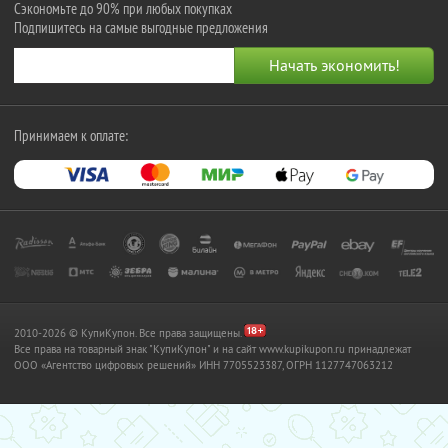
Сэкономьте до 90% при любых покупках
Подпишитесь на самые выгодные предложения
Принимаем к оплате:
2010-2026 © КупиКупон. Все права защищены.
Все права на товарный знак "КупиКупон" и на сайт www.kupikupon.ru принадлежат
OOO «Агентство цифровых решений» ИНН 7705523387, ОГРН 1127747063212