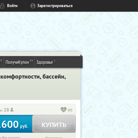
Войти
Зарегистрироваться
49
84
1
ПолучиКупон
Здоровье
 комфортности, бассейн,
28
(0)
и:
1600
КУПИТЬ
руб.
 без скидки: