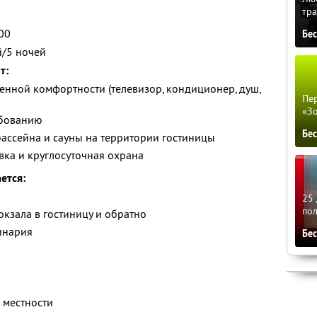
тра
.00
Бе
й/5 ночей
т:
нной комфортности (телевизор, кондиционер, душ,
Пер
«З
ебованию
Бе
ассейна и сауны на территории гостиницы
вка и круглосуточная охрана
ется:
25 
по
окзала в гостиницу и обратно
инария
Бе
 местности