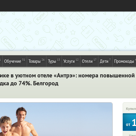
1
31
26
13
12
17
7
Обучение
Товары
Туры
Услуги
Отели
Дети
Промокоды
жике в уютном отеле «Антрэ»: номера повышенной
идка до 74%. Белгород
Купил
от
Цена