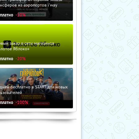
нсферов из аэропортов i'way
сплатно
-10%
вый заказ в сети магазинов
олотое Яблоко»
сплатно
-20%
дней бесплатно в START для новых
льзователей
сплатно
-100%