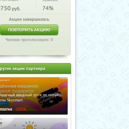
Экономия:
0750
74%
руб.
Акция завершилась
ПОВТОРИТЬ АКЦИЮ
Человек проголосовало: 0
ругие акции партнера
сплатный вводный урок от онлайн-
олы Skysmart
сплатно
-100%