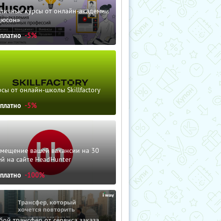
зличные курсы от онлайн-академии
дюсон»
сплатно
-5%
сы от онлайн-школы Skillfactory
сплатно
-5%
змещение вашей вакансии на 30
й на сайте HeadHunter
сплатно
-100%
ой трансфер от сервиса заказа