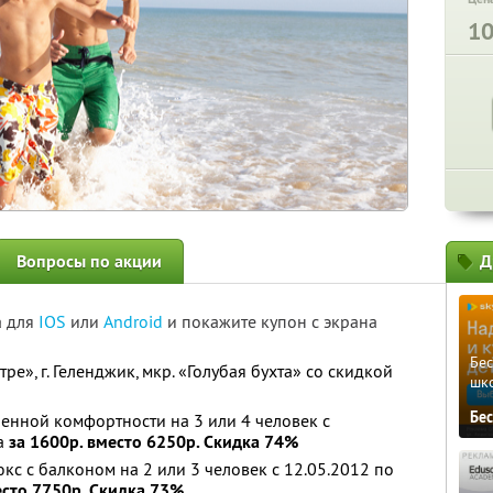
1
Вопросы по акции
Д
а для
IOS
или
Android
и покажите купон с экрана
Бе
ре», г. Геленджик, мкр. «Голубая бухта» со скидкой
шк
Бе
нной комфортности на 3 или 4 человек с
да
за 1600р. вместо 6250р. Скидка 74%
с с балконом на 2 или 3 человек с 12.05.2012 по
есто 7750р. Скидка 73%