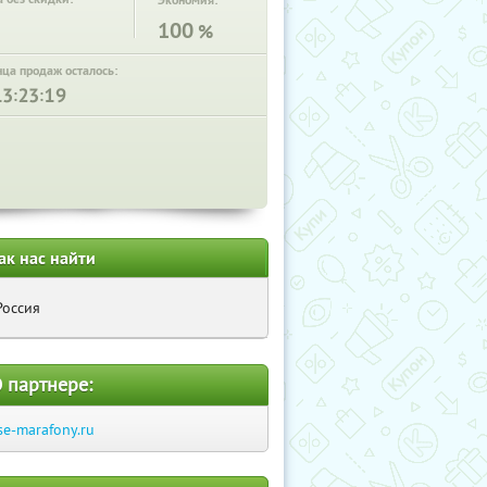
Экономия:
100
%
нца продаж осталось:
:
:
ак нас найти
Россия
 партнере:
se-marafony.ru