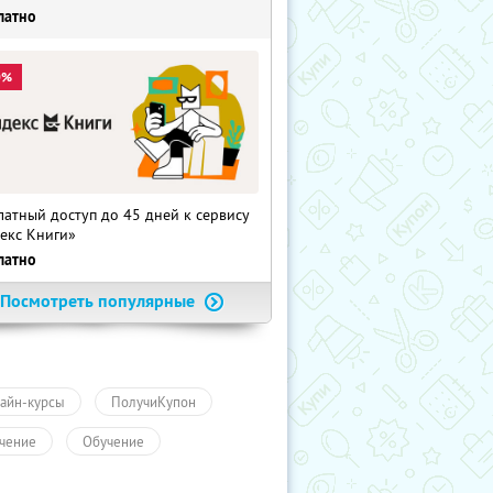
латно
0%
латный доступ до 45 дней к сервису
екс Книги»
латно
Посмотреть популярные
айн-курсы
ПолучиКупон
чение
Обучение