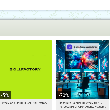
-5
%
-70
%
Курсы от онлайн-школы Skillfactory
Подписка на онлайн-курсы по AI и
16:23:15
Получи первым!
16:23:15
Получили:
18
нейросетям от Open Agents Academy
Россия
Россия