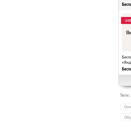
Бесп
-10
Бесп
«Янд
Бесп
Теги:
Онл
Обу