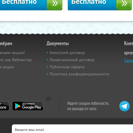
Бесплатно
Бесплатно
тнёрам
Документы
Кон
елаем акцию!
Агентский договор
spro
е, как Вебмастер
Лицензионный договор
Связ
е акции
Публичная оферта
Политика конфиденциальности
Ищите скидки поблизости,
не выходя из чата: