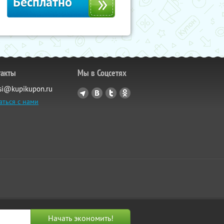
Бесплатно
такты
Мы в Соцсетях
si@kupikupon.ru
аться с нами