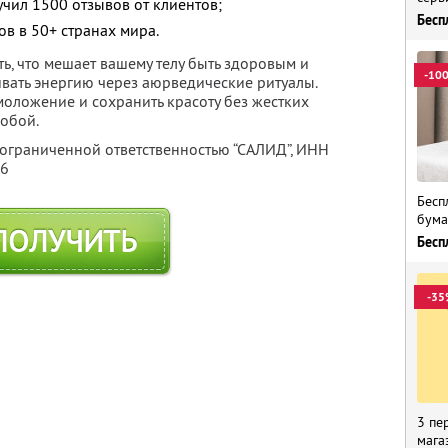
учил 1500 отзывов от клиентов;
Бесп
в в 50+ странах мира.
ь, что мешает вашему телу быть здоровым и
-10
ивать энергию через аюрведические ритуалы.
моложение и сохранить красоту без жестких
собой.
 ограниченной ответственностью “САЛИД”,
ИНН
76
Бесп
бума
ПОЛУЧИТЬ
Бесп
-35
3 пе
мага