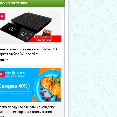
екомендуемые:
0%
нные электронные весы KitchenOK
аркетплейсе Wildberries
латно
%
авка продуктов и еды из «Яндекс
и» во всех городах присутствия
иса