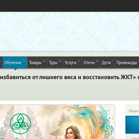
1
31
25
13
12
16
7
Обучение
Товары
Туры
Услуги
Отели
Дети
Промокоды
збавиться от лишнего веса и восстановить ЖКТ» о
Получ
Цена