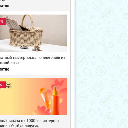
латно
0%
латный мастер-класс по плетению из
жной лозы
латно
%
рвых заказа от 1000р. в интернет-
зине «Улыбка радуги»