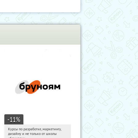
-11
%
Курсы по разработке, маркетингу,
16:23:15
Получи первым!
дизайну и не только от школы
Россия