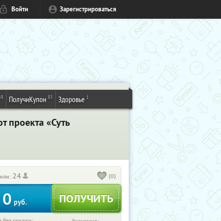
Войти
Зарегистрироваться
48
83
1
ПолучиКупон
Здоровье
т проекта «Суть
24
(0)
или:
0
руб.
 без скидки: