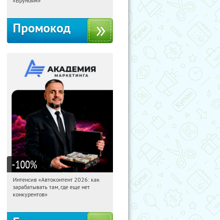
«Бруноям»
Промокод
-100
%
Интенсив «Автоконтент 2026: как
16:23:15
Получили:
4
зарабатывать там, где еще нет
Россия
конкурентов»