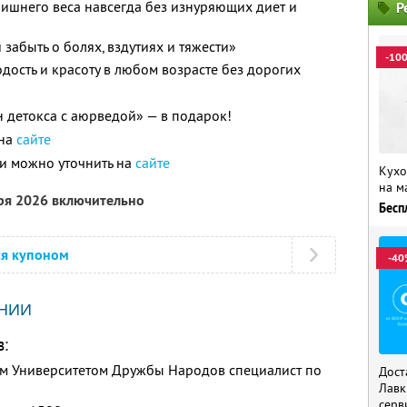
 лишнего веса навсегда без изнуряющих диет и
Р
 забыть о болях, вздутиях и тяжести»
-10
дость и красоту в любом возрасте без дорогих
детокса с аюрведой» — в подарок!
 на
сайте
и можно уточнить на
сайте
Кухо
на м
бря 2026 включительно
Бесп
ся купоном
-40
НИИ
в:
м Университетом Дружбы Народов специалист по
Дост
Лавк
серв