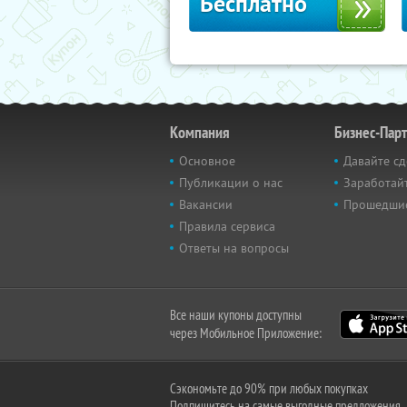
Бесплатно
Компания
Бизнес-Пар
Основное
Давайте сд
Публикации о нас
Заработайт
Вакансии
Прошедши
Правила сервиса
Ответы на вопросы
Все наши купоны доступны
через Мобильное Приложение:
Сэкономьте до 90% при любых покупках
Подпишитесь на самые выгодные предложения