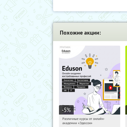
Похожие акции:
-5
%
Различные курсы от онлайн-
16:23:15
Получили:
2
академии «Эдюсон»
Россия