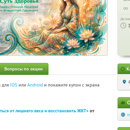
∞
До ко
Вопросы по акции
К
а для
IOS
или
Android
и покажите купон с экрана
О
ться от лишнего веса и восстановить ЖКТ»
от
v