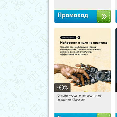
Промокод
-60
%
Онлайн-курсы по нейросетям от
16:23:15
Получили:
6
академии «Эдюсон»
Москва