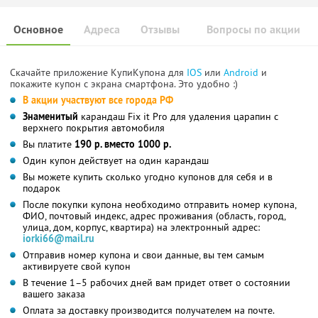
Основное
Адреса
Отзывы
Вопросы по акции
Скачайте приложение КупиКупона для
IOS
или
Android
и
покажите купон с экрана смартфона. Это удобно :)
В акции участвуют все города РФ
Знаменитый
карандаш Fix it Pro для удаления царапин с
верхнего покрытия автомобиля
Вы платите
190 р. вместо 1000 р.
Один купон действует на один карандаш
Вы можете купить сколько угодно купонов для себя и в
подарок
После покупки купона необходимо отправить номер купона,
ФИО, почтовый индекс, адрес проживания (область, город,
улица, дом, корпус, квартира) на электронный адрес:
iorki66@mail.ru
Отправив номер купона и свои данные, вы тем самым
активируете свой купон
В течение 1–5 рабочих дней вам придет ответ о состоянии
вашего заказа
Оплата за доставку производится получателем на почте.