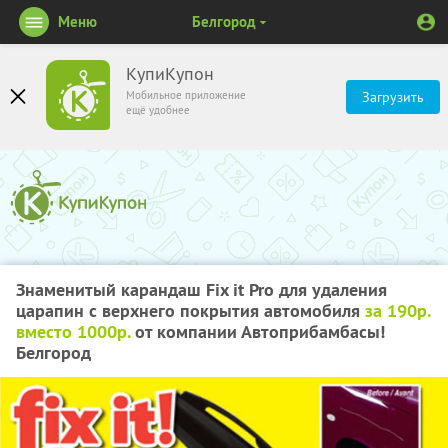
Меню
Белгород
КупиКупон
Мобильное приложение
Загрузить
ещё удобнее
Знаменитый карандаш Fix it Pro для удаления
царапин с верхнего покрытия автомобиля
за 190р.
вместо 1000р.
от компании Автоприбамбасы!
Белгород