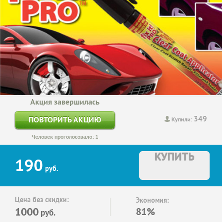
Акция завершилась
349
ПОВТОРИТЬ АКЦИЮ
Купили:
Человек проголосовало: 1
КУПИТЬ
190
руб.
Цена без скидки:
Экономия:
1000
81%
руб.