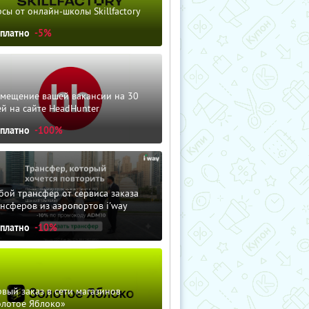
сы от онлайн-школы Skillfactory
сплатно
-5%
змещение вашей вакансии на 30
й на сайте HeadHunter
сплатно
-100%
ой трансфер от сервиса заказа
нсферов из аэропортов i'way
сплатно
-10%
вый заказ в сети магазинов
олотое Яблоко»