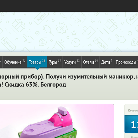
1
31
26
13
12
16
7
Обучение
Товары
Туры
Услуги
Отели
Дети
Промокоды
кюрный прибор). Получи изумительный маникюр, н
а! Скидка 63%. Белгород
Купил
1
Цена