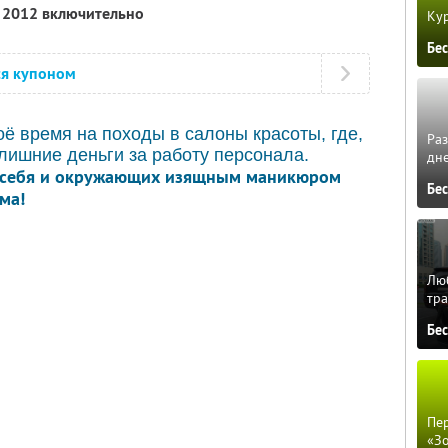
я 2012 включительно
Кур
Бе
ся купоном
оё время на походы в салоны красоты, где,
Ра
 лишние деньги за работу персонала.
дне
 себя и окружающих изящным маникюром
Бе
ма!
Люб
тра
Бе
Пер
«З