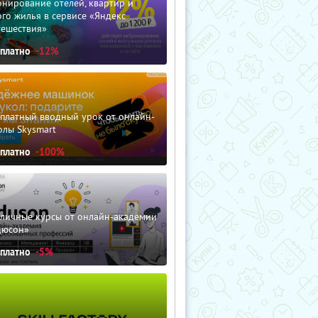
нирование отелей, квартир и
го жилья в сервисе «Яндекс
тешествия»
сплатно
-12%
сплатный вводный урок от онлайн-
олы Skysmart
сплатно
-100%
зличные курсы от онлайн-академии
дюсон»
сплатно
-5%