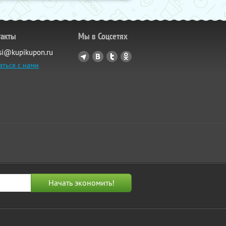
такты
Мы в Соцсетях
si@kupikupon.ru
аться с нами