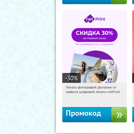
-30
%
Печать фотографий, фотокниг от
20:28:50
Получили:
4
сервиса цифровой печати netPrint
Россия
Промокод