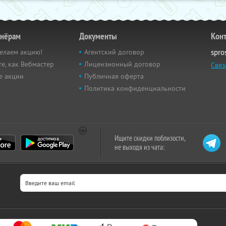
тнёрам
Документы
Кон
елаем акцию!
Агентский договор
spro
е, как Вебмастер
Лицензионный договор
Связ
е акции
Публичная оферта
Политика конфиденциальности
Ищите скидки поблизости,
не выходя из чата: