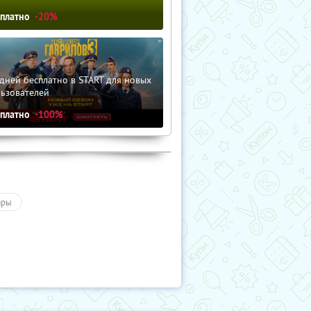
сплатно
-20%
дней бесплатно в START для новых
льзователей
сплатно
-100%
ары