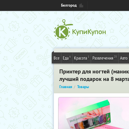
Белгород
6
1
25
Все
Еда
Красота
Развлечения
Авто
Принтер для ногтей (мани
лучший подарок на 8 март
Главная
Товары