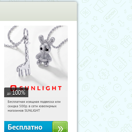
100
%
до
Бесплатная изящная подвеска или
20:28:50
Получили:
74
скидка 500р. в сети ювелирных
Россия
магазинов SUNLIGHT
Бесплатно