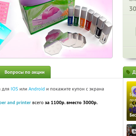
3
Вопросы по акции
Д
а для
IOS
или
Android
и покажите купон с экрана
Бро
пол
per and printer
всего
за 1100р. вместо 3000р.
Пу
Бе