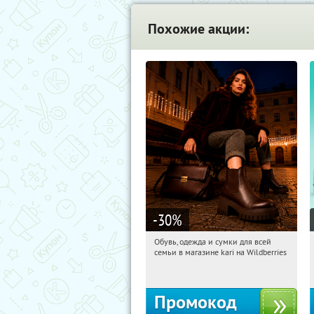
Похожие акции:
-30
%
Обувь, одежда и сумки для всей
20:28:50
Получили:
31
семьи в магазине kari на Wildberries
Россия
Промокод