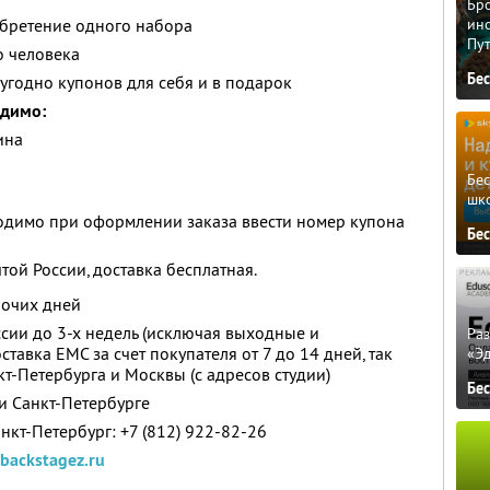
Бро
обретение одного набора
ино
Пу
о человека
Бе
угодно купонов для себя и в подарок
одимо:
ина
Бе
шк
одимо при оформлении заказа ввести номер купона
Бе
той России, доставка бесплатная.
бочих дней
ссии до 3-х недель (исключая выходные и
Ра
тавка ЕМС за счет покупателя от 7 до 14 дней, так
«Э
т-Петербурга и Москвы (с адресов студии)
Бе
и Санкт-Петербурге
нкт-Петербург: +7 (812) 922-82-26
backstagez.ru