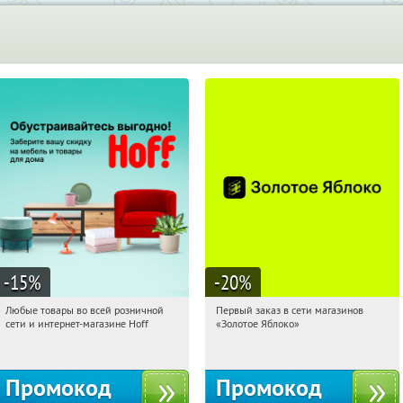
-15
%
-20
%
Любые товары во всей розничной
Первый заказ в сети магазинов
20:28:50
Получили:
83
20:28:50
Получи первым!
сети и интернет-магазине Hoff
«Золотое Яблоко»
Москва, 1-й Волоколамский проезд,
Россия
10с1
Промокод
Промокод