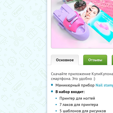
Основное
Отзывы
Скачайте приложение КупиКупон
смартфона. Это удобно :)
Маникюрный прибор
Nail stam
В набор входит:
Принтер для ногтей
7 лаков для принтера
5 шаблонов для рисунков