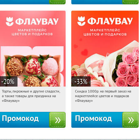
-20
%
-33
%
Торты, пирожные и другие сладости,
Скидка 1000р. на первый заказ на
20:28:50
Получили:
6
20:28:50
Получили:
18
а также товары для праздника на
маркетплейсе цветов и подарков
Россия
Россия
«Флаувау»
«Флаувау»
Промокод
Промокод