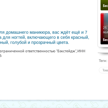
Бе
25 
по
ля домашнего маникюра, вас ждёт ещё и 7
а для ногтей, включающего в себя красный,
Бе
ный, голубой и прозрачный цвета.
 ограниченной ответственностью "Бэкстейдж",
ИНН
6
Теги:
Тов