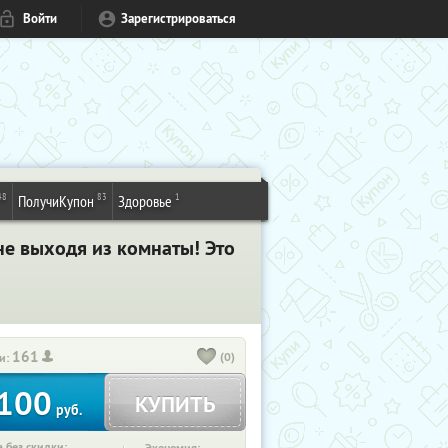
Войти
Зарегистрироваться
48
83
1
ПолучиКупон
Здоровье
е выходя из комнаты! Это
161
(0)
и:
100
КУПИТЬ
руб.
 без скидки: