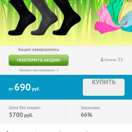
Акция завершилась
35
ПОВТОРИТЬ АКЦИЮ
Купили:
Человек проголосовало: 2
КУПИТЬ
690
от
руб.
Цена без скидки:
Экономия:
5700
66%
руб.