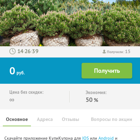
15
:
:
Получили:
0
руб.
Цена без скидки:
Экономия:
∞
50
%
Основное
Адреса
Отзывы
Вопросы по акции
Скачайте приложение КупиКупона для
IOS
или
Android
и