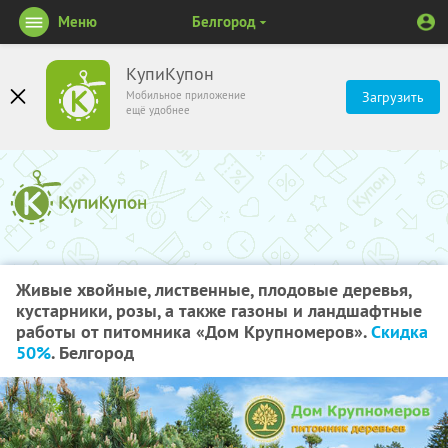
Меню
Белгород
КупиКупон
Мобильное приложение
Загрузить
ещё удобнее
Живые хвойные, лиственные, плодовые деревья,
кустарники, розы, а также газоны и ландшафтные
работы от питомника «Дом Крупномеров».
Скидка
50%
. Белгород