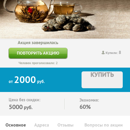
Акция завершилась
8
ПОВТОРИТЬ АКЦИЮ
Купили:
Человек проголосовало: 2
КУПИТЬ
2000
от
руб.
Цена без скидки:
Экономия:
5000
60%
руб.
Основное
Адреса
Отзывы
Вопросы по акции