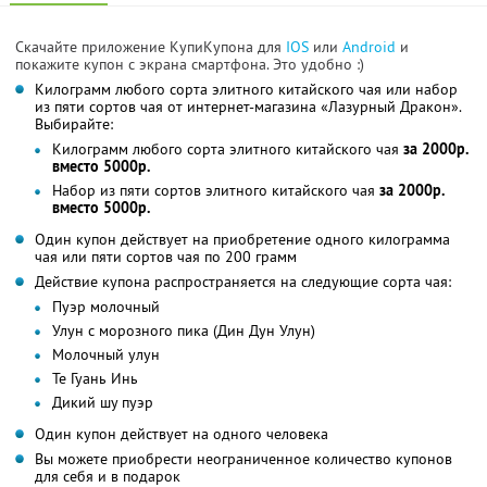
Скачайте приложение КупиКупона для
IOS
или
Android
и
покажите купон с экрана смартфона. Это удобно :)
Килограмм любого сорта элитного китайского чая или набор
из пяти сортов чая от интернет-магазина «Лазурный Дракон».
Выбирайте:
Килограмм любого сорта элитного китайского чая
за 2000р.
вместо 5000р.
Набор из пяти сортов элитного китайского чая
за 2000р.
вместо 5000р.
Один купон действует на приобретение одного килограмма
чая или пяти сортов чая по 200 грамм
Действие купона распространяется на следующие сорта чая:
Пуэр молочный
Улун с морозного пика (Дин Дун Улун)
Молочный улун
Те Гуань Инь
Дикий шу пуэр
Один купон действует на одного человека
Вы можете приобрести неограниченное количество купонов
для себя и в подарок