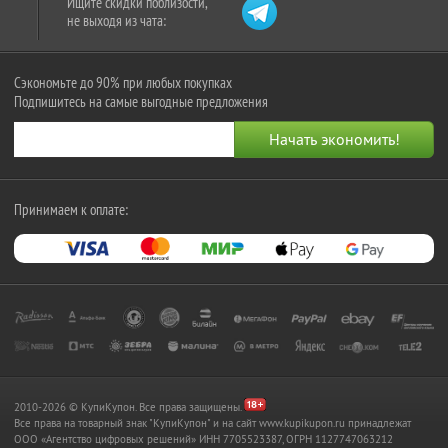
Ищите скидки поблизости,
не выходя из чата:
Сэкономьте до 90% при любых покупках
Подпишитесь на самые выгодные предложения
Принимаем к оплате:
2010-2026 © КупиКупон. Все права защищены.
Все права на товарный знак "КупиКупон" и на сайт www.kupikupon.ru принадлежат
OOO «Агентство цифровых решений» ИНН 7705523387, ОГРН 1127747063212