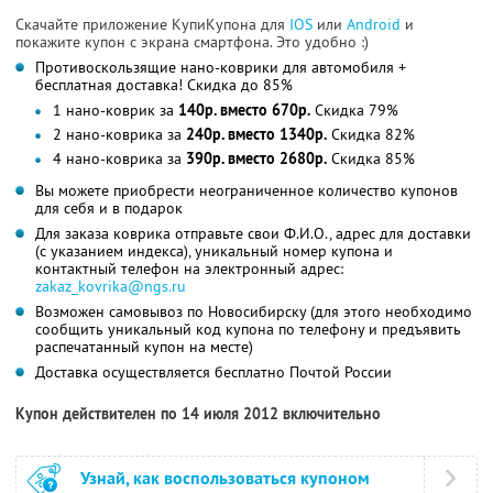
Скачайте приложение КупиКупона для
IOS
или
Android
и
покажите купон с экрана смартфона. Это удобно :)
Противоскользящие нано-коврики для автомобиля +
бесплатная доставка! Скидка до 85%
1 нано-коврик за
140р. вместо 670р.
Скидка 79%
2 нано-коврика за
240р. вместо 1340р.
Скидка 82%
4 нано-коврика за
390р. вместо 2680р.
Скидка 85%
Вы можете приобрести неограниченное количество купонов
для себя и в подарок
Для заказа коврика отправьте свои Ф.И.О., адрес для доставки
(с указанием индекса), уникальный номер купона и
контактный телефон на электронный адрес:
zakaz_kovrika@ngs.ru
Возможен самовывоз по Новосибирску (для этого необходимо
сообщить уникальный код купона по телефону и предъявить
распечатанный купон на месте)
Доставка осуществляется бесплатно Почтой России
Купон действителен по 14 июля 2012 включительно
Узнай, как воспользоваться купоном