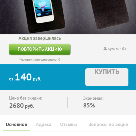
Акция завершилась
85
ПОВТОРИТЬ АКЦИЮ
Купили:
Человек проголосовало: 0
КУПИТЬ
140
от
руб.
Цена без скидки:
Экономия:
2680
85%
руб.
Основное
Адреса
Отзывы
Вопросы по акции