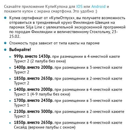
Скачайте приложение КупиКупона для
IOS
или
Android
и
покажите купон с экрана смартфона. Это удобно :)
Купив сертификат от «КупиОтпуск», вы получаете возможность
отправиться в трехдневный круиз Финляндия-Швеция на
паромах Silja Line с увлекательной экскурсионной программой
по городам Финляндии и величественному Стокгольму, 23-
25.02.
Стоимость тура зависит от типа каюты на пароме
Выбирайте!
999р. вместо 1430р.
при размещении в 4-хместной каюте
Турист 2 (2 палуба без окна)
1400р. вместо 2000р.
при размещении в 3-хместной каюте
Турист 2
1850р. вместо 2650р.
при размещении в 2-хместной каюте
Турист 2
1400р. вместо 2000р.
при размещении в 4-хместной каюте
Турист 1 (4-9 палубы без окна)
1700р. вместо 2430р.
при размещении в 3-хместной каюте
Турист 1
2100р. вместо 3000р.
при размещении в 2-хместной каюете
Турист 1
1850р. вместо 2650р.
при размещении в 4-хместной каюте
Сисайд (верхние палубы с окном)