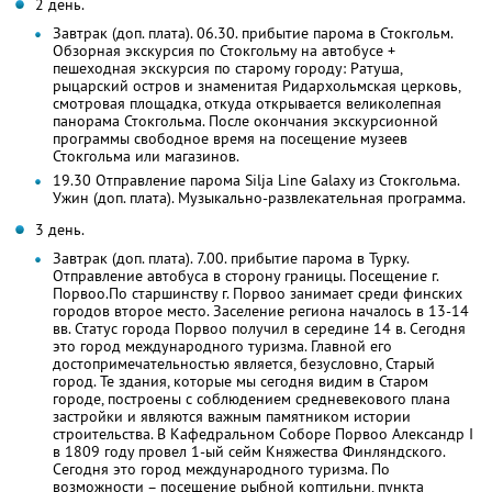
2 день.
Завтрак (доп. плата). 06.30. прибытие парома в Стокгольм.
Обзорная экскурсия по Стокгольму на автобусе +
пешеходная экскурсия по старому городу: Ратуша,
рыцарский остров и знаменитая Ридархольмская церковь,
смотровая площадка, откуда открывается великолепная
панорама Стокгольма. После окончания экскурсионной
программы свободное время на посещение музеев
Стокгольма или магазинов.
19.30 Отправление парома Silja Line Galaxy из Стокгольма.
Ужин (доп. плата). Музыкально-развлекательная программа.
3 день.
Завтрак (доп. плата). 7.00. прибытие парома в Турку.
Отправление автобуса в сторону границы. Посещение г.
Порвоо.По старшинству г. Порвоо занимает среди финских
городов второе место. Заселение региона началось в 13-14
вв. Статус города Порвоо получил в середине 14 в. Сегодня
это город международного туризма. Главной его
достопримечательностью является, безусловно, Старый
город. Те здания, которые мы сегодня видим в Старом
городе, построены с соблюдением средневекового плана
застройки и являются важным памятником истории
строительства. В Кафедральном Соборе Порвоо Александр I
в 1809 году провел 1-ый сейм Княжества Финляндского.
Сегодня это город международного туризма. По
возможности – посещение рыбной коптильни, пункта