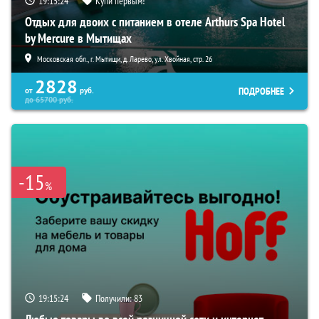
19:15:24
Купи первым!
Отдых для двоих с питанием в отеле Arthurs Spa Hotel
by Mercure в Мытищах
Московская обл., г. Мытищи, д. Ларево, ул. Хвойная, стр. 26
2828
ПОДРОБНЕЕ
от
руб.
до
65700
руб.
-15
%
19:15:24
Получили:
83