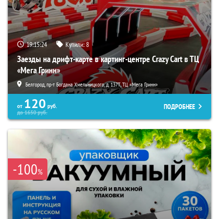
19:15:24
Купили:
8
Заезды на дрифт-карте в картинг-центре Crazy Cart в ТЦ
«Мега Гринн»
Белгород, пр-т Богдана Хмельницкого, д. 137Т, ТЦ «Мега Гринн»
120
ПОДРОБНЕЕ
от
руб.
до
1650
руб.
-100
%