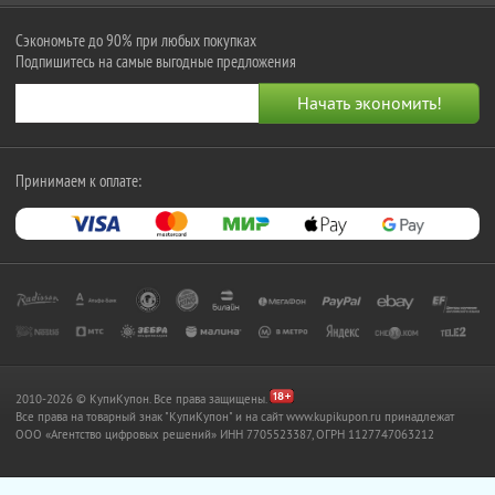
Сэкономьте до 90% при любых покупках
Подпишитесь на самые выгодные предложения
Принимаем к оплате:
2010-2026 © КупиКупон. Все права защищены.
Все права на товарный знак "КупиКупон" и на сайт www.kupikupon.ru принадлежат
OOO «Агентство цифровых решений» ИНН 7705523387, ОГРН 1127747063212