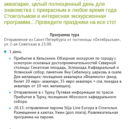
аквапарке, целый полноценный день для
знакомства с прекрасным в любое время года
Стокгольмом и интересная экскурсионная
программа…Проведите праздники на все сто!
Программа тура
Отправление из Санкт-Петербурга от гостиницы «Октябрьская»,
ул. 2-ая Советская в 23.00.
1 день.
Прибытие в Хельсинки. Обзорная экскурсия по городу с
осмотром основных достопримечательностей Северной
столицы: Сенатская площадь, Эспланада, Кафедральный и
Успенский собор, памятник Яну Сибелиусу, церковь в скале.
Для желающих- посещение аквапарка «Фламинго» (вход.
билет 20 евро- аквапарк, 35 евро аквапарк + спа, поездка в
аквапарк от 10 чел. желающих).
Отправление в г. Турку. Путевая информация по трассе.
Прибытие в Турку, посещение Абосского кафедрального
собора.
20.15. отправление парома Silja Line Europa в Стокгольм.
Размещение в каютах. Ужин (доп. плата). Развлекательная
программа на пароме.