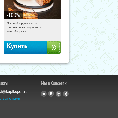
-100
%
Органайзер для кухни с
05:02:04
Получили:
312
пластиковым подносом и
Россия
контейнерами
Купить
такты
Мы в Соцсетях
si@kupikupon.ru
аться с нами