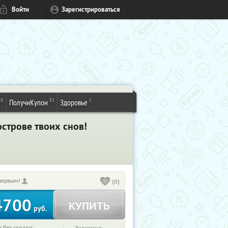
Войти
Зарегистрироваться
48
83
1
ПолучиКупон
Здоровье
строве твоих снов!
первым!
(0)
4700
КУПИТЬ
руб.
 без скидки: