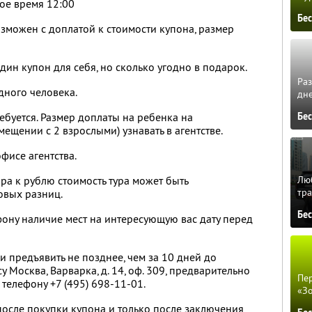
ное время 12:00
Бе
зможен с доплатой к стоимости купона, размер
ин купон для себя, но сколько угодно в подарок.
Ра
дного человека.
дне
Бе
ребуется. Размер доплаты на ребенка на
ещении с 2 взрослыми) узнавать в агентстве.
фисе агентства.
Люб
ра к рублю стоимость тура может быть
тра
овых разниц.
Бе
фону наличие мест на интересующую вас дату перед
 предъявить не позднее, чем за 10 дней до
 Москва, Варварка, д. 14, оф. 309, предварительно
Пер
телефону +7 (495) 698-11-01.
«З
осле покупки купона и только после заключения