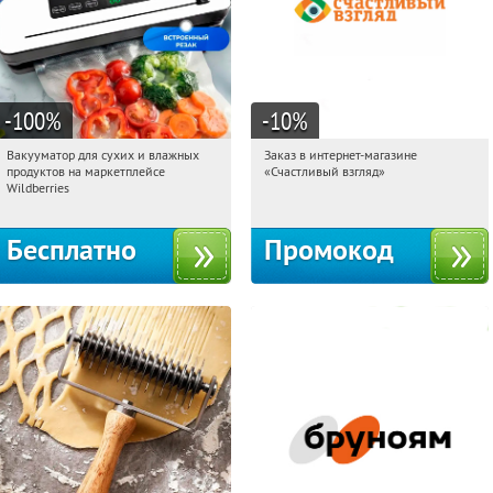
-100
%
-10
%
Вакууматор для сухих и влажных
Заказ в интернет-магазине
05:02:04
Получили:
180
05:02:04
Получи первым!
продуктов на маркетплейсе
«Счастливый взгляд»
Россия
Россия
Wildberries
Бесплатно
Промокод