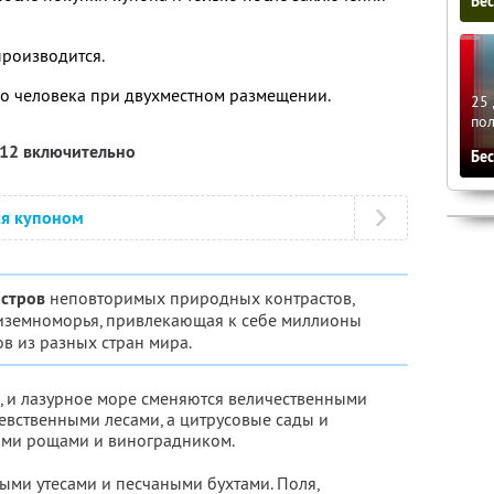
Бе
производится.
ого человека при двухместном размещении.
25 
по
012 включительно
Бе
ся купоном
остров
неповторимых природных контрастов,
иземноморья, привлекающая к себе миллионы
ов из разных стран мира.
, и лазурное море сменяются величественными
вственными лесами, а цитрусовые сады и
ми рощами и виноградником.
ыми утесами и песчаными бухтами. Поля,