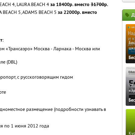
BEACH 4
, LAURA BEACH 4
за 18400р. вместо
31700
р.
A BEACH 5
, ADAMS BEACH 5
за 22000р. вместо
Д
ит
:
Бе
шк
м «Трансаэро» Москва - Ларнака - Москва или
Бе
ле (DBL)
аэропорт, с русскоговорящим гидом
Ра
«Э
рте
Бе
дноместное размещение (подробности узнавать в
еля по 1 июня 2012 года
Кур