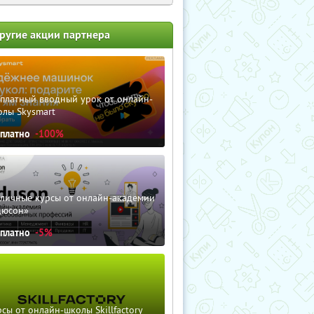
ругие акции партнера
сплатный вводный урок от онлайн-
олы Skysmart
сплатно
-100%
зличные курсы от онлайн-академии
дюсон»
сплатно
-5%
сы от онлайн-школы Skillfactory