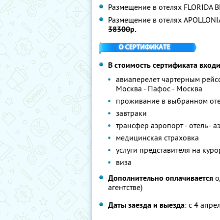
Размещение в отелях FLORIDA 
Размещение в отелях APOLLONI
38300
р.
В стоимость сертификата вход
авиаперелет чартерным рейсо
Москва - Пафос - Москва
проживание в выбранном оте
завтраки
трансфер аэропорт - отель - 
медицинская страховка
услуги представителя на куро
виза
Дополнительно оплачивается
о
агентстве)
Даты заезда и выезда
: с 4 апр