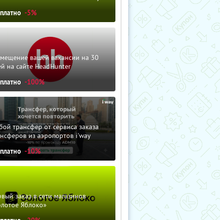
сплатно
-5%
змещение вашей вакансии на 30
й на сайте HeadHunter
сплатно
-100%
ой трансфер от сервиса заказа
нсферов из аэропортов i'way
сплатно
-10%
вый заказ в сети магазинов
олотое Яблоко»