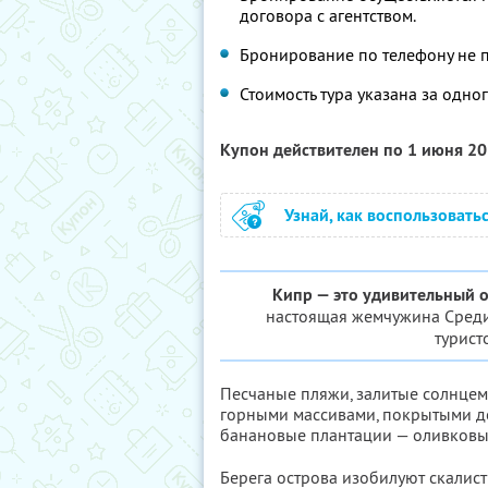
договора с агентством.
Бронирование по телефону не 
Стоимость тура указана за одн
Купон действителен по 1 июня 2
Узнай, как воспользовать
Кипр — это удивительный 
настоящая жемчужина Сред
турист
Песчаные пляжи, залитые солнцем
горными массивами, покрытыми де
банановые плантации — оливковы
Берега острова изобилуют скалист