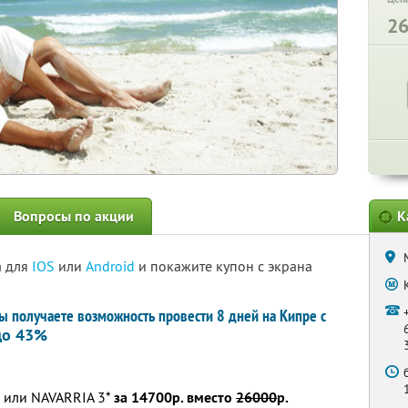
2
Вопросы по акции
К
а для
IOS
или
Android
и покажите купон с экрана
вы получаете возможность провести 8 дней на Кипре с
до 43%
 или NAVARRIA 3*
за 14700р. вместо
26000
р.