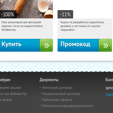
-100
%
-11
%
Нож роликовый для фигурной
Курсы по разработке, маркетингу,
05:02:04
Получили:
265
05:02:04
Получи первым!
нарезки теста на маркетплейсе
дизайну и не только от школы
Россия
Россия
Wildberries
«Бруноям»
Купить
Промокод
тнёрам
Документы
Кон
елаем акцию!
Агентский договор
spro
е, как Вебмастер
Лицензионный договор
Связ
е акции
Публичная оферта
Политика конфиденциальности