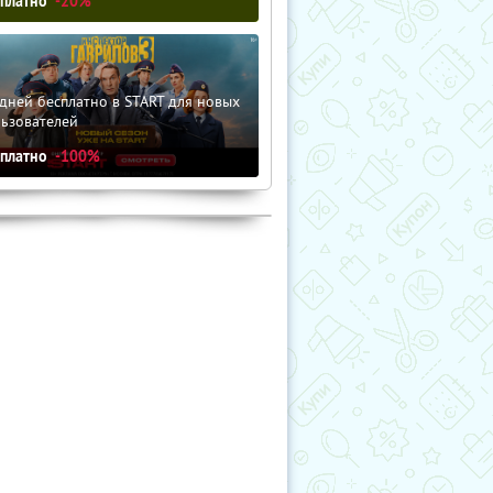
сплатно
-20%
дней бесплатно в START для новых
льзователей
сплатно
-100%