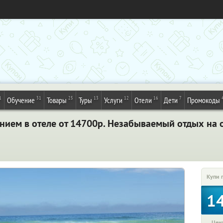
1
31
25
13
12
16
7
Обучение
Товары
Туры
Услуги
Отели
Дети
Промокоды
нием в отеле от 14700р. Незабываемый отдых на о
Купи 
1
Цена