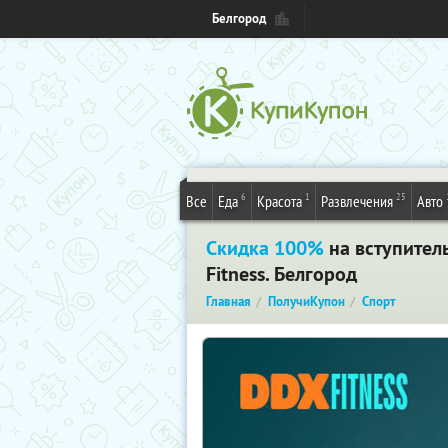
Белгород
6
1
25
Все
Еда
Красота
Развлечения
Авто
Скидка 100%
на вступител
Fitness. Белгород
Главная
ПолучиКупон
Спорт