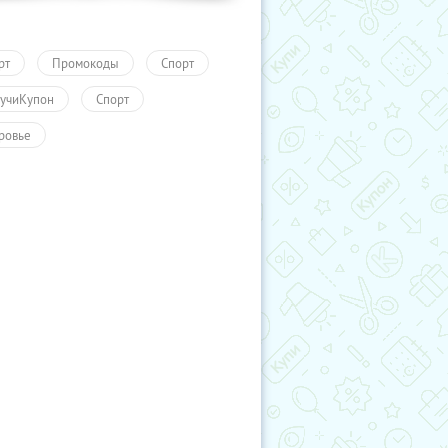
рт
Промокоды
Спорт
учиКупон
Спорт
ровье