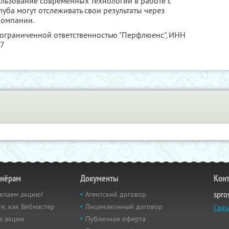
ользование современных технологий в работе с
луба могут отслеживать свои результаты через
компании.
 ограниченной ответственностью "Перфлюенс",
ИНН
57
тнёрам
Документы
Кон
елаем акцию!
Агентский договор
spro
е, как Вебмастер
Лицензионный договор
Связ
е акции
Публичная оферта