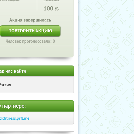
Экономия:
100
%
Акция завершилась
ПОВТОРИТЬ АКЦИЮ
Человек проголосовало: 0
ак нас найти
Россия
 партнере:
dxfitness.prfl.me