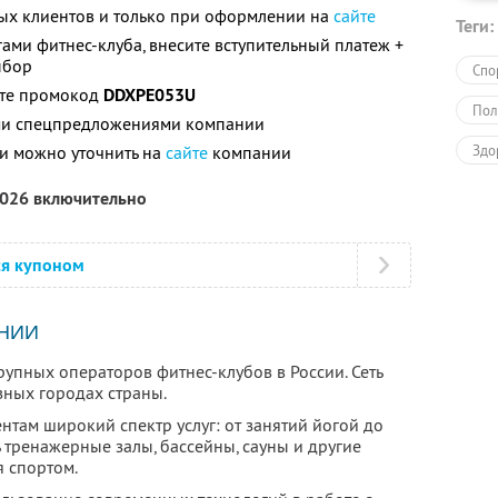
вых клиентов и только при оформлении на
сайте
Теги:
гами фитнес-клуба, внесите вступительный платеж +
ыбор
Спо
ите промокод
DDXPE053U
Пол
ими спецпредложениями компании
и можно уточнить на
сайте
компании
Здо
2026 включительно
ся купоном
НИИ
крупных операторов фитнес-клубов в России. Сеть
зных городах страны.
ентам широкий спектр услуг: от занятий йогой до
ь тренажерные залы, бассейны, сауны и другие
я спортом.