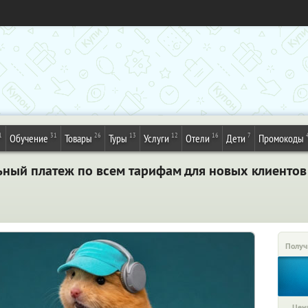
1
31
26
13
12
16
7
Обучение
Товары
Туры
Услуги
Отели
Дети
Промокоды
ьный платеж по всем тарифам для новых клиентов
Получ
Цена