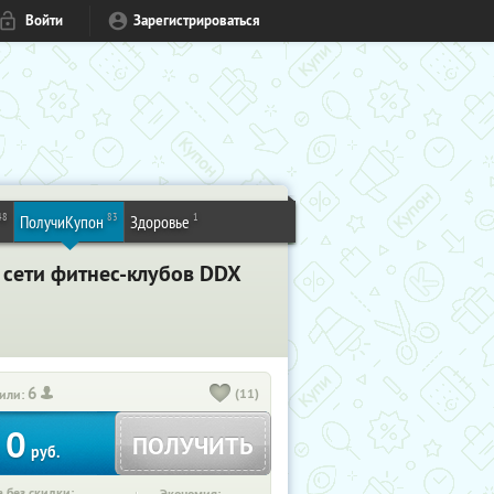
Войти
Зарегистрироваться
48
83
1
ПолучиКупон
Здоровье
 сети фитнес-клубов DDX
6
(11)
или:
0
ПОЛУЧИТЬ
руб.
 без скидки: