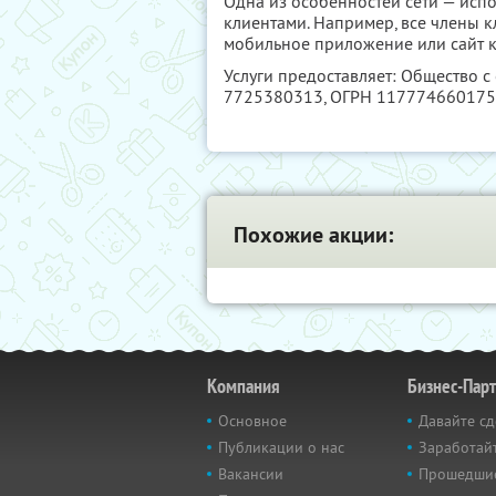
Одна из особенностей сети — исп
клиентами. Например, все члены к
мобильное приложение или сайт 
Услуги предоставляет: Общество с
7725380313
, ОГРН 11777466017
Похожие акции:
Компания
Бизнес-Пар
Основное
Давайте сд
Публикации о нас
Заработайт
Вакансии
Прошедши