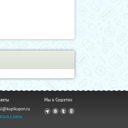
такты
Мы в Соцсетях
si@kupikupon.ru
аться с нами