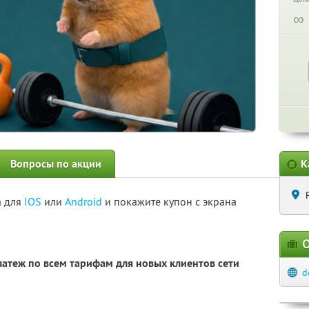
∞
Вопросы по акции
К
а для
IOS
или
Android
и покажите купон с экрана
О
атеж по всем тарифам для новых клиентов сети
d