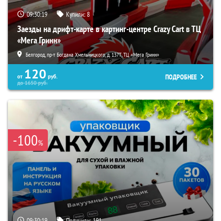
09:30:18
Купили:
8
Заезды на дрифт-карте в картинг-центре Crazy Cart в ТЦ
«Мега Гринн»
Белгород, пр-т Богдана Хмельницкого, д. 137Т, ТЦ «Мега Гринн»
120
ПОДРОБНЕЕ
от
руб.
до
1650
руб.
-100
%
09:30:18
Получили:
191