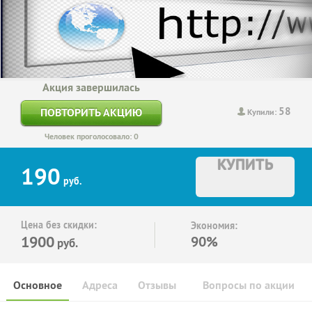
Акция завершилась
58
ПОВТОРИТЬ АКЦИЮ
Купили:
Человек проголосовало: 0
КУПИТЬ
190
руб.
Цена без скидки:
Экономия:
1900
90%
руб.
Основное
Адреса
Отзывы
Вопросы по акции