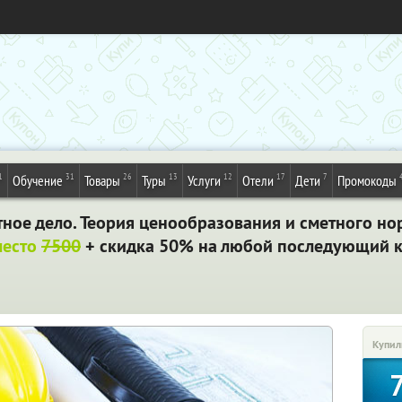
1
31
26
13
12
17
7
Обучение
Товары
Туры
Услуги
Отели
Дети
Промокоды
ное дело. Теория ценообразования и сметного но
место
7500
+ скидка 50%
на любой последующий ку
Купил