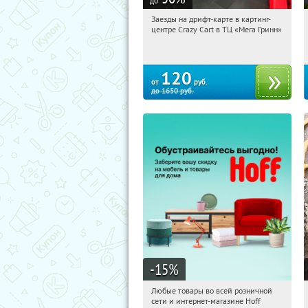
до
Заезды на дрифт-карте в картинг-
21:31:51
Купили:
8
центре Crazy Cart в ТЦ «Мега Гринн»
Белгород, пр-т Богдана
Хмельницкого, д. 137Т, ТЦ «Мега
Гринн»
120
от
руб.
до
1650
руб.
-15
%
Любые товары во всей розничной
21:31:51
Получили:
83
сети и интернет-магазине Hoff