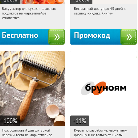
Вакууматор для сухих и влажных
Бесплатный доступ до 45 дней к
21:31:51
Получили:
180
21:31:51
Получи первым!
продуктов на маркетплейсе
сервису «Яндекс Книги»
Россия
Россия
Wildberries
Бесплатно
Промокод
-100
%
-11
%
Нож роликовый для фигурной
Курсы по разработке, маркетингу,
21:31:51
Получили:
265
21:31:51
Получи первым!
нарезки теста на маркетплейсе
дизайну и не только от школы