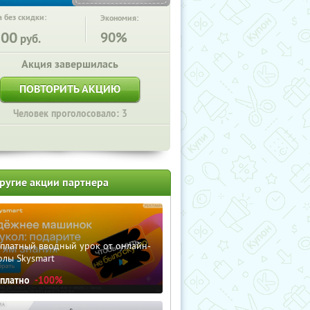
 без скидки:
Экономия:
500
90%
руб.
Акция завершилась
ПОВТОРИТЬ АКЦИЮ
Человек проголосовало: 3
ругие акции партнера
сплатный вводный урок от онлайн-
олы Skysmart
сплатно
-100%