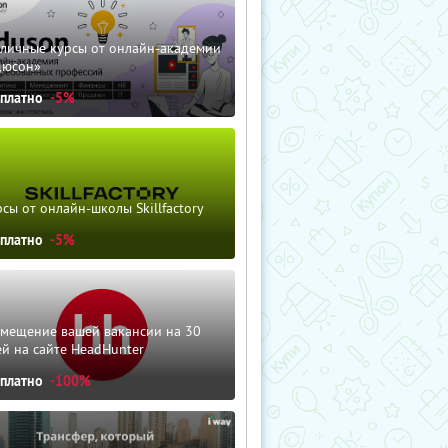
зличные курсы от онлайн-академии
дюсон»
сплатно
-5%
сы от онлайн-школы Skillfactory
сплатно
-5%
змещение вашей вакансии на 30
й на сайте HeadHunter
сплатно
-100%