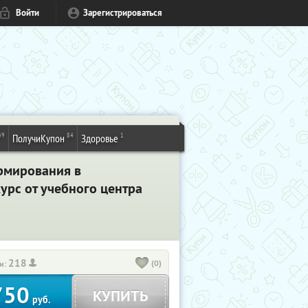
Войти
Зарегистрироваться
49
84
1
ПолучиКупон
Здоровье
рмирования в
рс от учебного центра
218
(0)
и:
750
КУПИТЬ
руб.