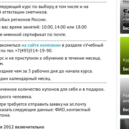
ледующий курс по выбору, в том числе и на
 аттестации сметчиков.
Ра
любых регионов России.
«Э
вас время занятий: 10.00, 14.00 или 18.00
Бе
е именной сертификат по почте.
накомиться
на сайте компании
в разделе «Учебный
по тел. +7(495)514-19-90.
рс и не приступили к обучению в течение месяца,
Кур
м.
Бе
зднее чем за 3 рабочих дня до начала курса.
один календарный месяц.
ченное количество купонов для себя и в подарок.
Ра
дного человека.
дне
ре требуется отправить заявку на эл.почту
указать следующие данные: ФИО, контактный
Бе
пона.
ля 2012 включительно