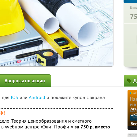
Цена
7
Вопросы по акции
Д
а для
IOS
или
Android
и покажите купон с экрана
Бе
РФ!
шк
дело. Теория ценообразования и сметного
Бе
» в учебном центре «Элит Профит»
за 750 р. вместо