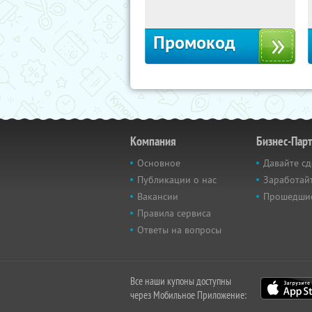
Москва, 1-й Волоколамский проезд,
10с1
Промокод
Компания
Бизнес-Пар
Основное
Давайте сд
Публикации о нас
Заработайт
Вакансии
Прошедши
Правила сервиса
Ответы на вопросы
Все наши купоны доступны
через Мобильное Приложение: