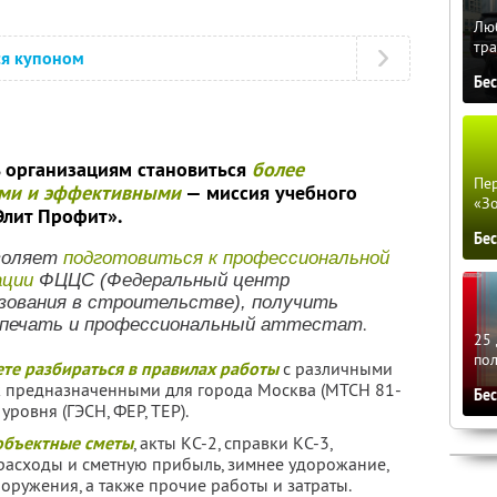
Люб
тра
ся купоном
Бе
 организациям становиться
более
Пер
ми и эффективными
— миссия учебного
«З
Элит Профит».
Бе
воляет
подготовиться к профессиональной
ации
ФЦЦС (Федеральный центр
зования в строительстве), получить
.
 печать и профессиональный аттестат
25 
по
ете разбираться в правилах работы
с различными
к предназначенными для города Москва (МТСН 81-
Бе
уровня (ГЭСН, ФЕР, ТЕР).
 объектные сметы
, акты КС-2, справки КС-3,
расходы и сметную прибыль, зимнее удорожание,
оружения, а также прочие работы и затраты.