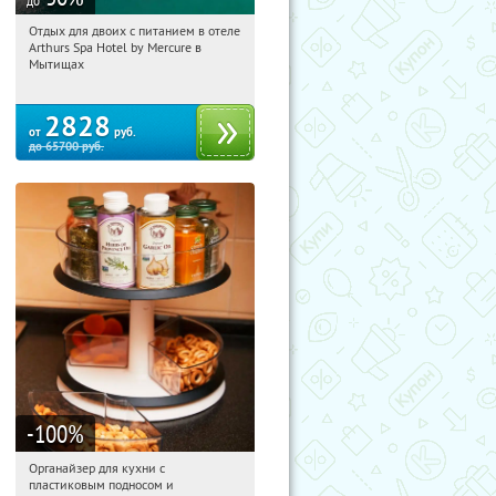
до
Отдых для двоих с питанием в отеле
21:31:51
Купи первым!
Arthurs Spa Hotel by Mercure в
Московская обл., г. Мытищи, д.
Мытищах
Ларево, ул. Хвойная, стр. 26
2828
от
руб.
до
65700
руб.
-100
%
Органайзер для кухни с
21:31:51
Получили:
312
пластиковым подносом и