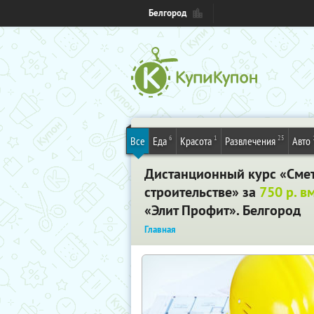
Белгород
6
1
25
Все
Еда
Красота
Развлечения
Авто
Дистанционный курс «Смет
строительстве» за
750 р. в
«Элит Профит». Белгород
Главная