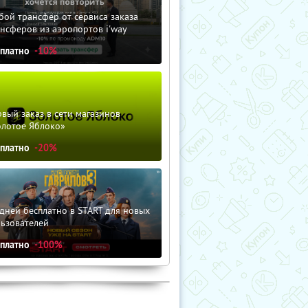
ой трансфер от сервиса заказа
нсферов из аэропортов i'way
сплатно
-10%
вый заказ в сети магазинов
олотое Яблоко»
сплатно
-20%
дней бесплатно в START для новых
льзователей
сплатно
-100%