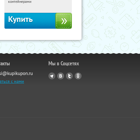
Россия
контейнерами
Купить
такты
Мы в Соцсетях
si@kupikupon.ru
аться с нами