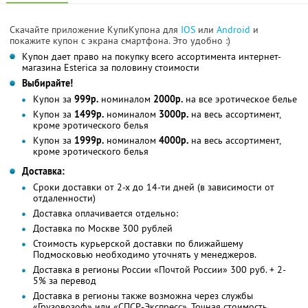
Скачайте приложение КупиКупона для
IOS
или
Android
и
покажите купон с экрана смартфона. Это удобно :)
Купон дает право на покупку всего ассортимента интернет-
магазина Esterica за половину стоимости
Выбирайте!
Купон за
999р.
номиналом
2000р.
на все эротическое белье
Купон за
1499р.
номиналом
3000р.
на весь ассортимент,
кроме эротического белья
Купон за
1999р.
номиналом
4000р.
на весь ассортимент,
кроме эротического белья
Доставка:
Сроки доставки от 2-х до 14-ти дней (в зависимости от
отдаленности)
Доставка оплачивается отдельно:
Доставка по Москве 300 рублей
Стоимость курьерской доставки по ближайшему
Подмосковью необходимо уточнять у менеджеров.
Доставка в регионы России «Почтой России» 300 руб. + 2-
5% за перевод
Доставка в регионы также возможна через службы
«Грузовозоф» или «СПСР-Экспресс». Точная стоимость