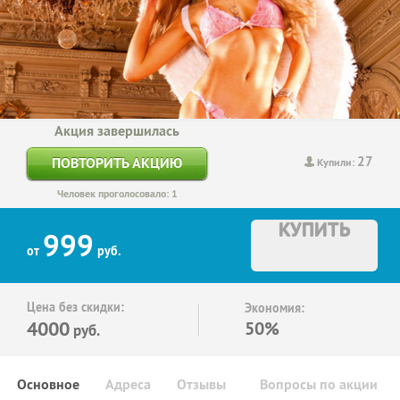
Акция завершилась
27
ПОВТОРИТЬ АКЦИЮ
Купили:
Человек проголосовало: 1
КУПИТЬ
999
от
руб.
Цена без скидки:
Экономия:
4000
50%
руб.
Основное
Адреса
Отзывы
Вопросы по акции