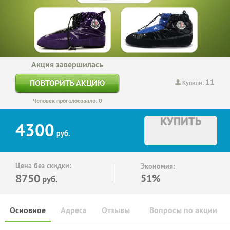
Акция завершилась
11
ПОВТОРИТЬ АКЦИЮ
Купили:
Человек проголосовало: 0
КУПИТЬ
4300
руб.
Цена без скидки:
Экономия:
8750
51%
руб.
Основное
Адреса
Отзывы
Вопросы по акции